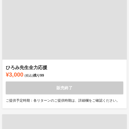
ひろみ先生全力応援
¥3,000
残り
99
(税込)
販売終了
ご提供予定時期：各リターンのご提供時期は、詳細欄をご確認ください。