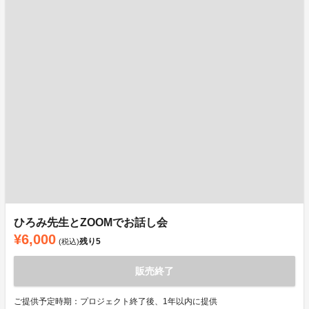
ひろみ先生とZOOMでお話し会
¥6,000
残り
5
(税込)
販売終了
ご提供予定時期：プロジェクト終了後、1年以内に提供