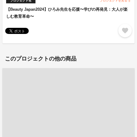
プロジェクト名
プロジェクトを見る
arrow_forward
【Beauty Japan2024】ひろみ先生を応援〜学びの再発見：大人が楽
しむ教育革命〜
favorite
このプロジェクトの他の商品