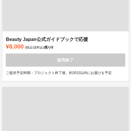
Beauty Japan公式ガイドブックで応援
¥8,000
残り
8
(税込/送料込)
販売終了
ご提供予定時期：プロジェクト終了後、約30日以内にお届けを予定