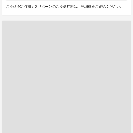
ご提供予定時期：各リターンのご提供時期は、詳細欄をご確認ください。