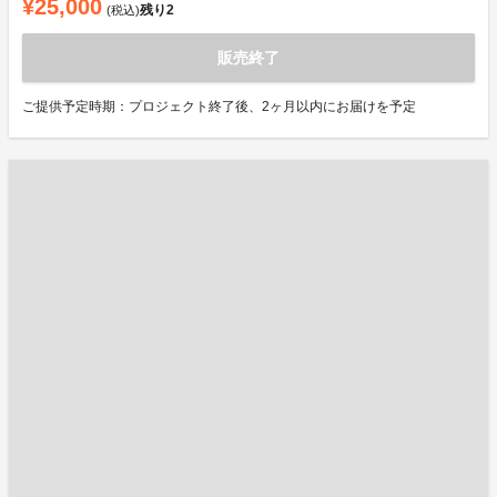
¥25,000
残り
2
(税込)
販売終了
ご提供予定時期：プロジェクト終了後、2ヶ月以内にお届けを予定