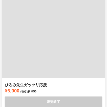
ひろみ先生ガッツリ応援
¥6,000
残り
50
(税込)
販売終了