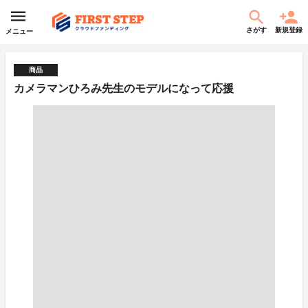
さがす
新規登録
メニュー
商品
カメラマンひろみ先生のモデルになって応援