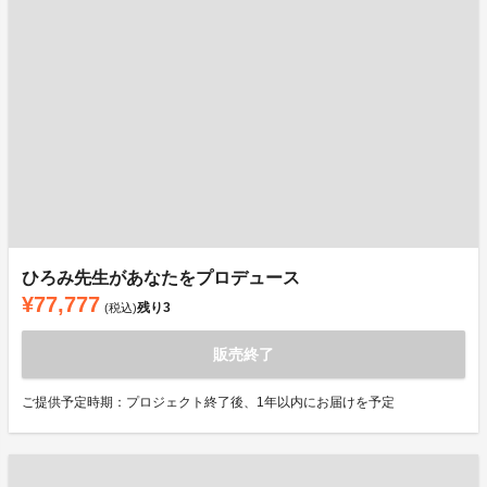
ひろみ先生があなたをプロデュース
¥77,777
残り
3
(税込)
販売終了
ご提供予定時期：プロジェクト終了後、1年以内にお届けを予定