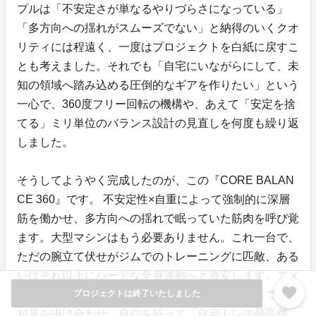
プルは「不安定さが単なるやりづらさになっている」
「多方向への揺れがスムーズでない」と納得のいくクオ
リティには程遠く、一度はプロジェクトを白紙に戻すこ
とも考えました。それでも「自宅にいながらにして、未
知の領域へ踏み込める圧倒的なギアを作りたい」という
一心で、360度フリー回転の機構や、あえて「安定を捨
てる」ミリ単位のバランス設計の見直しを何度も繰り返
しました。
そうしてようやく完成したのが、この『CORE BALAN
CE 360』です。 不安定性×自重によって強制的に深層
筋を働かせ、多方向への揺れで眠っていた筋肉を呼び覚
ます。大型マシンはもう必要ありません。これ一台で、
ただの腕立て伏せがジムでのトレーニングに匹敵、ある
いはそれ以上にハードな全身運動へと激変します。アメ
favorite
リカでの経験と、数多くのプロダクトに向き合ってきた
プロジェクトは終了いたしました
知見を掛け合わせ、自信を持って「自宅トレの最高傑