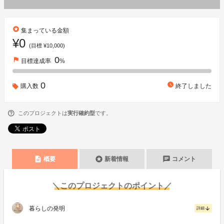
stars
集まっている金額
¥0
(目標 ¥10,000)
0
flag
目標達成率
%
0
watch_later
購入数
終了しました
このプロジェクトは
実行確約型
です。
description
stars
chat
概要
新着情報
コメント
＼このプロジェクトのポイント／
暮らしの発明
arrow_downward
詳細