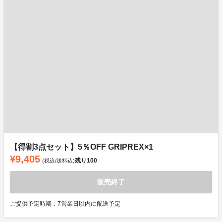
【得割3点セット】5％OFF GRIPREX×1
¥9,405
残り
100
(税込/送料込)
販売終了
ご提供予定時期：7営業日以内に配送予定