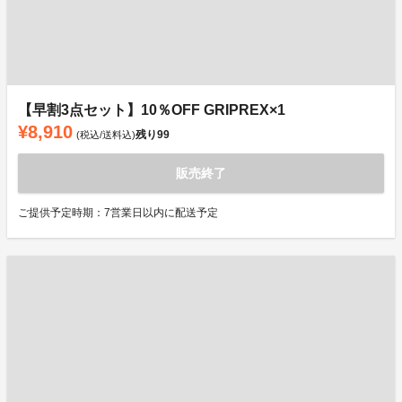
【早割3点セット】10％OFF GRIPREX×1
¥8,910
残り
99
(税込/送料込)
販売終了
ご提供予定時期：7営業日以内に配送予定