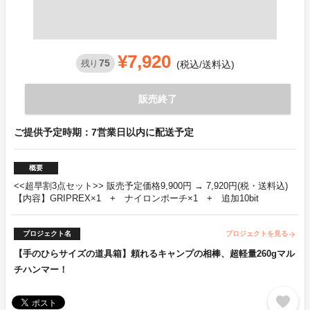
¥7,920
75
残り
(税込/送料込)
販売終了
ご提供予定時期：7営業日以内に配送予定
概要
<<超早割3点セット>> 販売予定価格9,900円 → 7,920円(税・送料込)
【内容】GRIPREX×1 + ナイロンポーチ×1 + 追加10bit
プロジェクト名
プロジェクトを見る
arrow_forward
【手のひらサイズの道具箱】頼れるキャンプの相棒、超軽量260gマル
チハンマー！
favorite