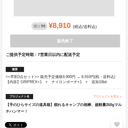
¥8,910
99
残り
(税込/送料込)
販売終了
ご提供予定時期：7営業日以内に配送予定
概要
<<早割3点セット>> 販売予定価格9,900円 → 8,910円(税・送料込)
【内容】GRIPREX×1 + ナイロンポーチ×1 + 追加10bit
プロジェクト名
プロジェクトを見る
arrow_forward
【手のひらサイズの道具箱】頼れるキャンプの相棒、超軽量260gマル
チハンマー！
favorite