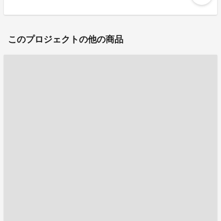
このプロジェクトの他の商品