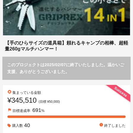
【手のひらサイズの道具箱】頼れるキャンプの相棒、超軽
量260gマルチハンマー！
このプロジェクトは2025/02/07に終了いたしました。温かいご
支援、ありがとうございました。
Success
stars
集まっている金額
¥345,510
(目標 ¥50,000)
691
flag
目標達成率
%
40
watch_later
購入数
終了しました