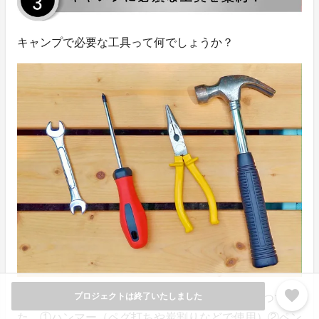
キャンプで必要な工具って何でしょうか？
favorite
プロジェクトは終了いたしました
設備にもよりますが、意見が多かったのは次の4つでし
た。①ハンマー（ペグ打ちや炭割りなどで使用）②ペン