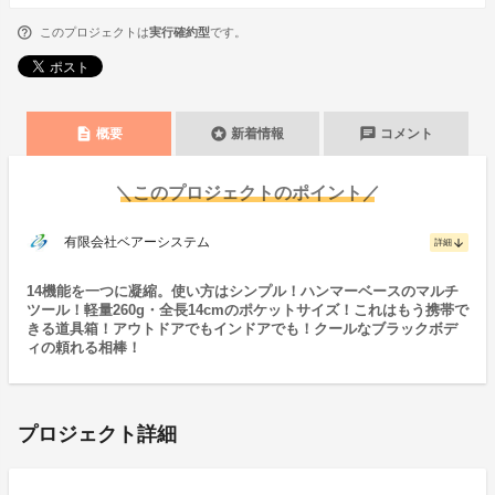
このプロジェクトは
実行確約型
です。
description
stars
chat
概要
新着情報
コメント
＼このプロジェクトのポイント／
有限会社ベアーシステム
arrow_downward
詳細
14機能を一つに凝縮。使い方はシンプル！ハンマーベースのマルチ
ツール！軽量260g・全長14cmのポケットサイズ！これはもう携帯で
きる道具箱！アウトドアでもインドアでも！クールなブラックボデ
ィの頼れる相棒！
プロジェクト詳細