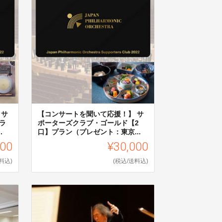
 サ
【コンサートを聞いて応援！】 サ
ラ
ポーターズクラブ・ゴールド【2
.
口】プラン（プレゼント：東京...
000
¥30,000
料込)
(税込/送料込)