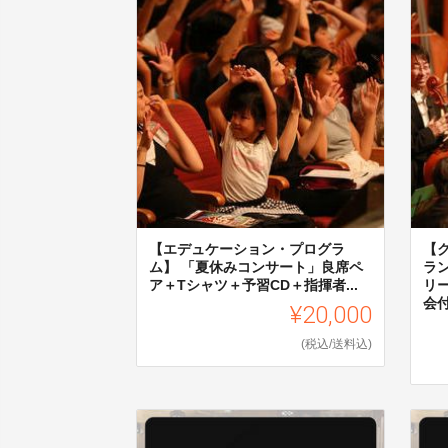
【エデュケーション・プログラ
【
ム】 「夏休みコンサート」良席ペ
ラ
ア＋Tシャツ＋予習CD＋指揮者...
リ
会
¥20,000
(税込/送料込)