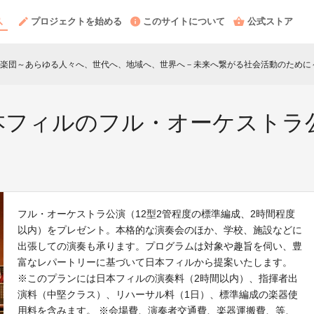
プロジェクトを始める
このサイトについて
公式ストア
楽団～あらゆる人々へ、世代へ、地域へ、世界へ－未来へ繋がる社会活動のために
本フィルのフル・オーケストラ公
フル・オーケストラ公演（12型2管程度の標準編成、2時間程度
以内）をプレゼント。本格的な演奏会のほか、学校、施設などに
出張しての演奏も承ります。プログラムは対象や趣旨を伺い、豊
富なレパートリーに基づいて日本フィルから提案いたします。
※このプランには日本フィルの演奏料（2時間以内）、指揮者出
演料（中堅クラス）、リハーサル料（1日）、標準編成の楽器使
用料を含みます。 ※会場費、演奏者交通費、楽器運搬費、等、