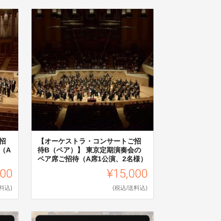
招
【オーケストラ・コンサートご招
（A
待B（ペア）】 東京定期演奏会の
ペア席ご招待（A席1公演、2名様）
000
¥15,000
料込)
(税込/送料込)