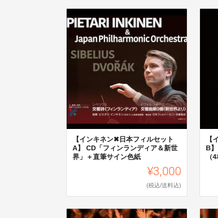
【インキネン✖日本フィルセット
【
A】 CD「フィンランディア＆新世
B
界」＋直筆サイン色紙
（
¥3,000
(税込/送料込)