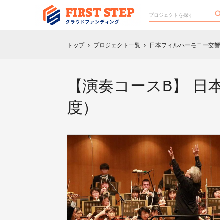
トップ
プロジェクト一覧
日本フィルハーモニー交響
chevron_right
chevron_right
【演奏コースB】 日
度）