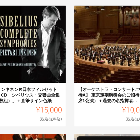
インキネン✖日本フィルセット
【オーケストラ・コンサートご
】 CD「シベリウス・交響曲全集
待A】 東京定期演奏会のご招待
4枚組）」＋直筆サイン色紙
席1公演）＋過去の名指揮者...
¥15,000
¥10,
(税込/送料込)
(税込/送