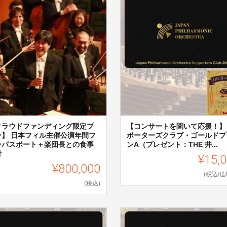
クラウドファンディング限定プ
【コンサートを聞いて応援！】
ン】 日本フィル主催公演年間フ
ポーターズクラブ・ゴールドプ
ーパスポート＋楽団長との食事
ンA（プレゼント：THE 井...
付
¥15,
¥800,000
(税込/送
(税込)