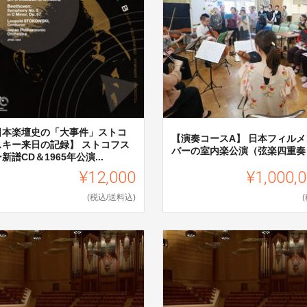
日本楽壇史の「大事件」ストコ
【演奏コースA】 日本フィルメ
スキー来日の記録】 ストコフス
バーの室内楽公演（弦楽四重奏
新譜CD＆1965年公演...
¥12,000
¥1,000,
(税込/送料込)