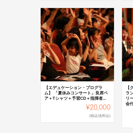
【エデュケーション・プログラ
【
ム】 「夏休みコンサート」良席ペ
ラ
ア＋Tシャツ＋予習CD＋指揮者...
リ
会
¥20,000
(税込/送料込)