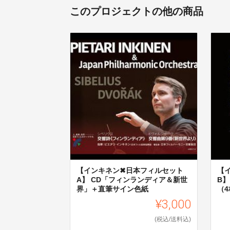
このプロジェクトの他の商品
【インキネン✖日本フィルセット
【
A】 CD「フィンランディア＆新世
B
界」＋直筆サイン色紙
（
¥3,000
(税込/送料込)