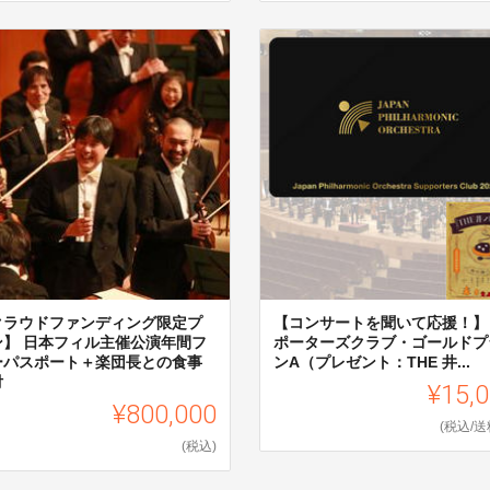
クラウドファンディング限定プ
【コンサートを聞いて応援！】
ン】 日本フィル主催公演年間フ
ポーターズクラブ・ゴールドプ
ーパスポート＋楽団長との食事
ンA（プレゼント：THE 井...
付
¥15,
¥800,000
(税込/送
(税込)