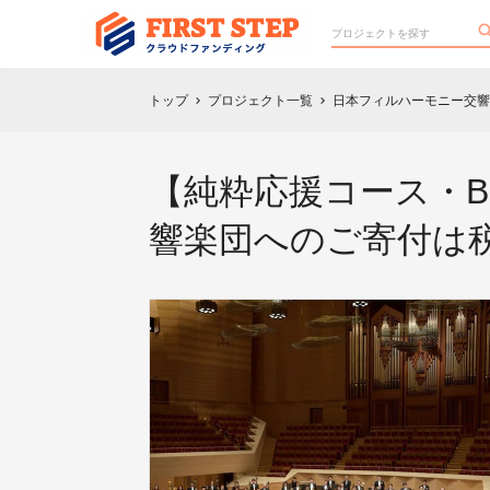
トップ
プロジェクト一覧
日本フィルハーモニー交響
chevron_right
chevron_right
【純粋応援コース・
響楽団へのご寄付は