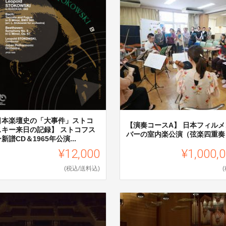
日本楽壇史の「大事件」ストコ
【演奏コースA】 日本フィルメ
スキー来日の記録】 ストコフス
バーの室内楽公演（弦楽四重奏
新譜CD＆1965年公演...
¥12,000
¥1,000,
(税込/送料込)