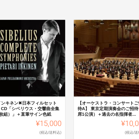
インキネン✖日本フィルセット
【オーケストラ・コンサートご
】 CD「シベリウス・交響曲全集
待A】 東京定期演奏会のご招待
4枚組）」＋直筆サイン色紙
席1公演）＋過去の名指揮者...
¥15,000
¥10,
(税込/送料込)
(税込/送