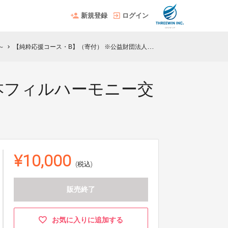
新規登録
ログイン
～
【純粋応援コース・B】（寄付） ※公益財団法人日本フィルハーモニー交響楽団へのご寄付は税制上の優遇措置があります。
chevron_right
本フィルハーモニー交
¥10,000
(税込)
販売終了
お気に入りに追加する