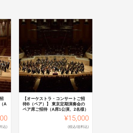
招
【オーケストラ・コンサートご招
（A
待B（ペア）】 東京定期演奏会の
ペア席ご招待（A席1公演、2名様）
000
¥15,000
料込)
(税込/送料込)