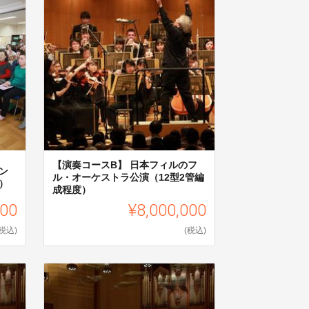
【演奏コースB】 日本フィルのフ
ン
ル・オーケストラ公演（12型2管編
）
成程度）
000
¥8,000,000
(税込)
(税込)