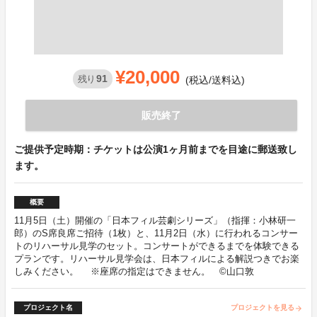
¥20,000
91
残り
(税込/送料込)
販売終了
ご提供予定時期：チケットは公演1ヶ月前までを目途に郵送致し
ます。
概要
11月5日（土）開催の「日本フィル芸劇シリーズ」（指揮：小林研一
郎）のS席良席ご招待（1枚）と、11月2日（水）に行われるコンサー
トのリハーサル見学のセット。コンサートができるまでを体験できる
プランです。リハーサル見学会は、日本フィルによる解説つきでお楽
しみください。 ※座席の指定はできません。 ©山口敦
プロジェクト名
プロジェクトを見る
arrow_forward