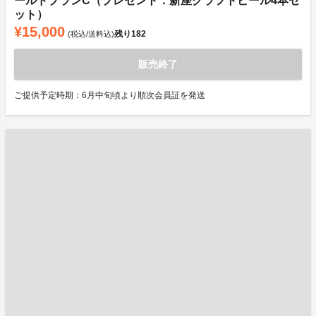
ールドプランC（プレゼント：新座クラフトビール4本セ
ット）
¥15,000
残り
182
(税込/送料込)
販売終了
ご提供予定時期：6月中旬頃より順次会員証を発送