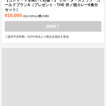
【コンサートを聞いて応援！】 サポーターズクラブ・ゴ
ールドプランA（プレゼント：THE 井ノ頭カレー6食分
セット）
¥15,000
残り
181
(税込/送料込)
販売終了
ご提供予定時期：6月中旬頃より順次会員証を発送