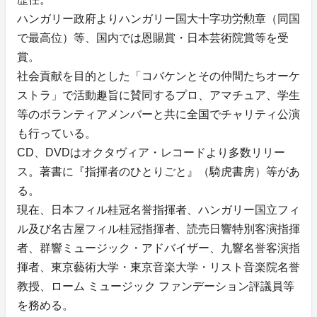
ハンガリー政府よりハンガリー国大十字功労勲章（同国
で最高位）等、国内では恩賜賞・日本芸術院賞等を受
賞。
社会貢献を目的とした「コバケンとその仲間たちオーケ
ストラ」で活動趣旨に賛同するプロ、アマチュア、学生
等のボランティアメンバーと共に全国でチャリティ公演
も行っている。
CD、DVDはオクタヴィア・レコードより多数リリー
ス。著書に『指揮者のひとりごと』（騎虎書房）等があ
る。
現在、日本フィル桂冠名誉指揮者、ハンガリー国立フィ
ル及び名古屋フィル桂冠指揮者、読売日響特別客演指揮
者、群響ミュージック・アドバイザー、九響名誉客演指
揮者、東京藝術大学・東京音楽大学・リスト音楽院名誉
教授、ローム ミュージック ファンデーション評議員等
を務める。