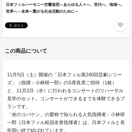
日本フィルハーモニー交響楽団～あらゆる人々へ、世代へ、地域へ、
世界へ－未来へ繋がる社会活動のために～
favorite
この商品について
11月5日（土）開催の「日本フィル第240回芸劇シリー
ズ」（指揮：小林研一郎）のS席良席ご招待（1枚）
と、11月2日（水）に行われるコンサートのリハーサル
見学のセット。コンサートができるまでを体験できるプ
ランです。
「炎のコバケン」の愛称で知られる人気指揮者：小林研
一郎［日本フィル桂冠名誉指揮者］は、日本フィルと長
年固い絆で結ばれています。