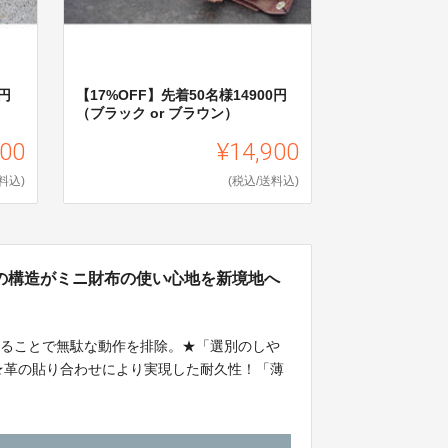
円
【17%OFF】先着50名様14900円
（ブラック or ブラウン）
700
¥14,900
料込)
(税込/送料込)
の構造がミニ財布の使い心地を新境地へ
することで無駄な動作を排除。★「選別のしや
★革の貼り合わせにより実現した耐久性！「薄