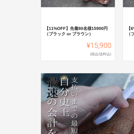
【11%OFF】先着80名様15900円
【6
（ブラック or ブラウン）
（ブ
¥15,900
(税込/送料込)