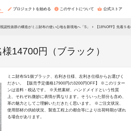
プロジェクトを始める
このサイトについて
公式ストア
視認性抜群の構造がミニ財布の使い心地を新境地へ「S」
【18%OFF】先着５名
chevron_right
名様14700円（ブラック）
ミニ財布S/1個ブラック、右利き仕様、左利き仕様からお選びく
ださい。 【販売予定価格17900円の3200円OFF】 ※このリター
ンは送料・税込です。 ※天然素材、ハンドメイドという性質
上、それぞれ微妙に表情が異なります。そういった部分も含め、
革の魅力としてご理解いただきたく思います。 ※ご注文状況、
使用部材の供給状況、製造工程上の都合等により出荷時期が遅れ
る場合があります。