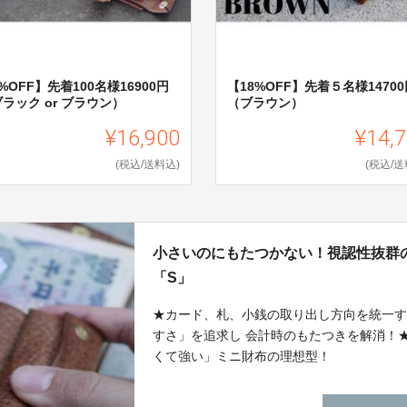
%OFF】先着100名様16900円
【18%OFF】先着５名様14700
ラック or ブラウン）
（ブラウン）
¥16,900
¥14,
(税込/送料込)
(税込/送
小さいのにもたつかない！視認性抜群
「S」
★カード、札、小銭の取り出し方向を統一
すさ」を追求し 会計時のもたつきを解消！
くて強い」ミニ財布の理想型！