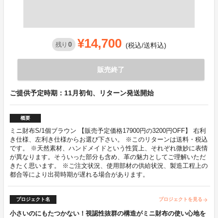
¥14,700
0
残り
(税込/送料込)
販売終了
ご提供予定時期：11月初旬、リターン発送開始
概要
ミニ財布S/1個ブラウン 【販売予定価格17900円の3200円OFF】 右利
き仕様、左利き仕様からお選び下さい。 ※このリターンは送料・税込
です。 ※天然素材、ハンドメイドという性質上、それぞれ微妙に表情
が異なります。そういった部分も含め、革の魅力としてご理解いただ
きたく思います。 ※ご注文状況、使用部材の供給状況、製造工程上の
都合等により出荷時期が遅れる場合があります。
プロジェクト名
プロジェクトを見る
arrow_forward
小さいのにもたつかない！視認性抜群の構造がミニ財布の使い心地を