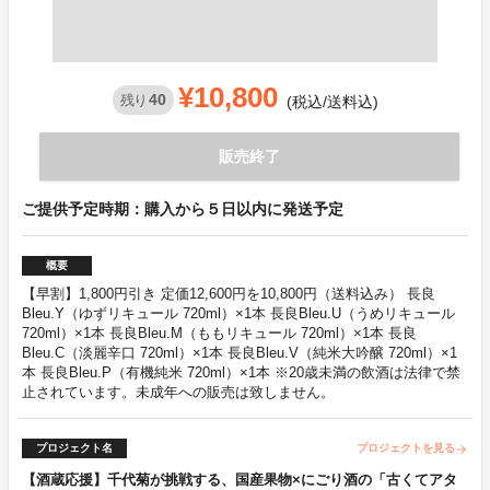
¥10,800
40
残り
(税込/送料込)
販売終了
ご提供予定時期：購入から５日以内に発送予定
概要
【早割】1,800円引き 定価12,600円を10,800円（送料込み） 長良
Bleu.Y（ゆずリキュール 720ml）×1本 長良Bleu.U（うめリキュール
720ml）×1本 長良Bleu.M（ももリキュール 720ml）×1本 長良
Bleu.C（淡麗辛口 720ml）×1本 長良Bleu.V（純米大吟醸 720ml）×1
本 長良Bleu.P（有機純米 720ml）×1本 ※20歳未満の飲酒は法律で禁
止されています。未成年への販売は致しません。
プロジェクト名
プロジェクトを見る
arrow_forward
【酒蔵応援】千代菊が挑戦する、国産果物×にごり酒の「古くてアタ