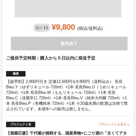
¥9,800
11
残り
(税込/送料込)
販売終了
ご提供予定時期：購入から５日以内に発送予定
概要
【超早割】2,800円引き 定価12,600円を9,800円（送料込み） 長良
Bleu.Y（ゆずリキュール 720ml）×1本 長良Bleu.U（うめリキュール
720ml）×1本 長良Bleu.M（ももリキュール 720ml）×1本 長良
Bleu.C（淡麗辛口 720ml）×1本 長良Bleu.V（純米大吟醸 720ml）×1
本 長良Bleu.P（有機純米 720ml）×1本 ※20歳未満の飲酒は法律で禁
止されています。未成年への販売は致しません。
プロジェクト名
プロジェクトを見る
arrow_forward
【酒蔵応援】千代菊が挑戦する、国産果物×にごり酒の「古くてアタ