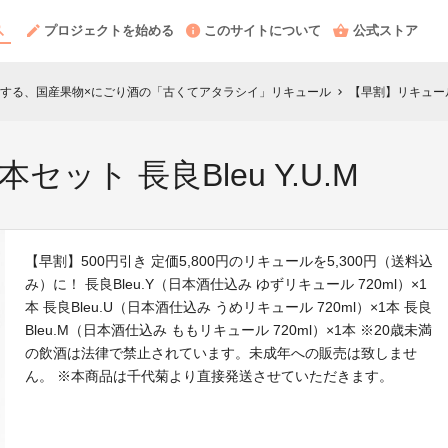
プロジェクトを始める
このサイトについて
公式ストア
する、国産果物×にごり酒の「古くてアタラシイ」リキュール
【早割】リキュール3
chevron_right
ット 長良Bleu Y.U.M
【早割】500円引き 定価5,800円のリキュールを5,300円（送料込
み）に！ 長良Bleu.Y（日本酒仕込み ゆずリキュール 720ml）×1
本 長良Bleu.U（日本酒仕込み うめリキュール 720ml）×1本 長良
Bleu.M（日本酒仕込み ももリキュール 720ml）×1本 ※20歳未満
の飲酒は法律で禁止されています。未成年への販売は致しませ
ん。 ※本商品は千代菊より直接発送させていただきます。