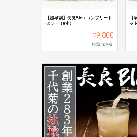
【超早割】長良Bleu コンプリート
【早
セット（6本）
ッ
¥9,800
(税込/送料込)