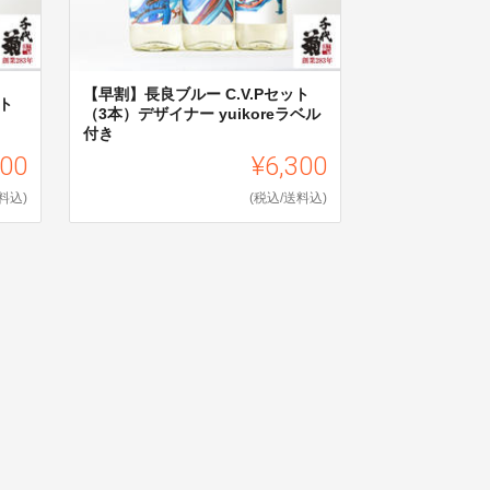
【早割】長良ブルー C.V.Pセット
ット
（3本）デザイナー yuikoreラベル
付き
800
¥6,300
料込)
(税込/送料込)