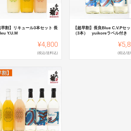
超早割】リキュール3本セット 長
【超早割】長良Blue C.V.Pセ
eu Y.U.M
（3本） yuikoreラベル付き
¥4,800
¥5,
(税込/送料込)
(税込/送