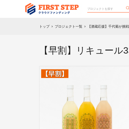
トップ
プロジェクト一覧
【酒蔵応援】千代菊が挑戦
chevron_right
chevron_right
【早割】リキュール3本セ