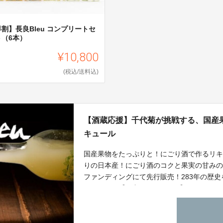
割】長良Bleu コンプリートセ
ト（6本）
¥10,800
(税込/送料込)
【酒蔵応援】千代菊が挑戦する、国産
キュール
国産果物をたっぷりと！にごり酒で作るリ
りの日本産！にごり酒のコクと果実の甘み
ファンディングにて先行販売！283年の歴
リキュール【長良Bleu：Y U M】