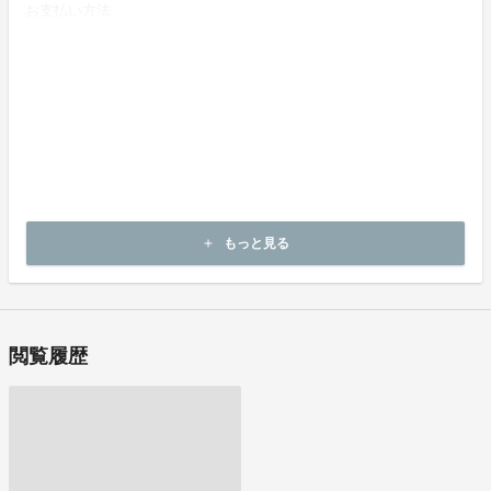
お支払い方法
クレジットカードによりお支払いいただけます。
お支払い時期
商品購入時に決済します。
商品（リワード記載内容）のお引渡し時期
商品の引渡し時期またはサービスの提供時期は、各プロジェクトペ
ージの記載をご確認ください。
キャンセルの可否と条件
キャンセルはできません。
もっと見る
add
決済完了後の返金は一切できません。
閲覧履歴