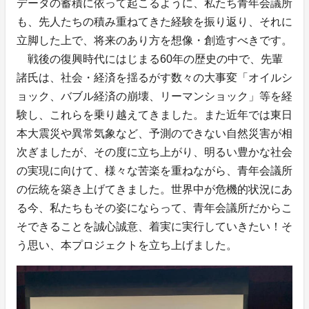
データの蓄積に依って起こるように、私たち青年会議所
も、先人たちの積み重ねてきた経験を振り返り、それに
立脚した上で、将来のあり方を想像・創造すべきです。
戦後の復興時代にはじまる60年の歴史の中で、先輩
諸氏は、社会・経済を揺るがす数々の大事変「オイルシ
ョック、バブル経済の崩壊、リーマンショック」等を経
験し、これらを乗り越えてきました。また近年では東日
本大震災や異常気象など、予測のできない自然災害が相
次ぎましたが、その度に立ち上がり、明るい豊かな社会
の実現に向けて、様々な苦楽を重ねながら、青年会議所
の伝統を築き上げてきました。世界中が危機的状況にあ
る今、私たちもその姿にならって、青年会議所だからこ
そできることを誠心誠意、着実に実行していきたい！そ
う思い、本プロジェクトを立ち上げました。