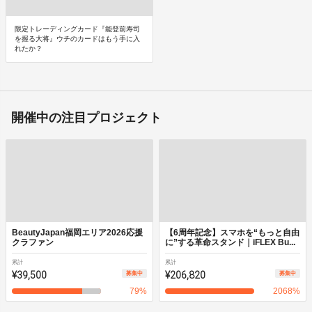
限定トレーディングカード『能登前寿司
を握る大将』ウチのカードはもう手に入
れたか？
開催中の注目プロジェクト
BeautyJapan福岡エリア2026応援
【6周年記念】スマホを“もっと自由
クラファン
に”する革命スタンド｜iFLEX Bu...
累計
累計
¥39,500
¥206,820
募集中
募集中
79
%
2068
%