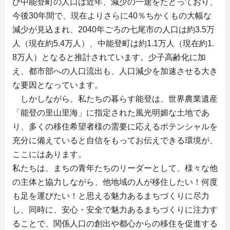
び中能登町の人口は近年、減少の一途をたどっており、
今後30年間で、現在よりさらに40％ちかくもの大幅な
減少が見込まれ、2040年ごろの七尾市の人口は約3.5万
人（現在約5.4万人）、中能登町は約1.1万人（現在約1.
8万人）となると推計されています。少子高齢化に加
え、都市部への人口流出も、人口減少を加速させる大き
な要因となっています。
しかしながら、私たちの暮らす能登は、世界農業遺産
「能登の里山里海」に指定された風光明媚な土地であ
り、多くの移住希望者様の需要に応えるポテンシャルを
充分に備えていると自信をもってお伝えできる環境が、
ここにはあります。
私たちは、まちの青年たちのリーダーとして、様々な他
の主体と協力しながら、他地域の人が移住したい！何度
も足を運びたい！と思える魅力あるまちづくりに尽力
し、同時に、安心・安全で魅力あるまちづくりに注力す
ることで、関係人口の創出や都心からの移住を促進する