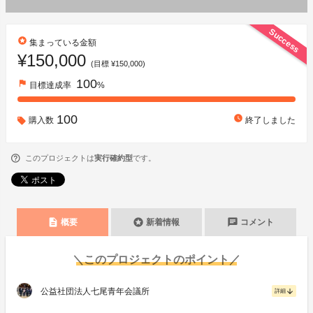
Success
stars
集まっている金額
¥150,000
(目標 ¥150,000)
100
flag
目標達成率
%
100
watch_later
購入数
終了しました
このプロジェクトは
実行確約型
です。
description
stars
chat
概要
新着情報
コメント
＼このプロジェクトのポイント／
公益社団法人七尾青年会議所
arrow_downward
詳細