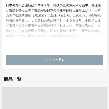
日本の青年会議所は１９４９年、戦後の荒廃冷めやらぬ中、責任感
と情熱を持った青年有志が新日本の再建を目指し立ち上がり、日本
の青年会議所運動（JC運動）は始まりました。この七尾、中能登の
地域の青年達も、ＪＣ運動の志に呼応し、１９６０年、全国で１８
９番目となる七尾青年会議所が設立されました。変化を恐れず、今
私たちにできる行動を実践し、明るく豊かな七尾・中能登の未来を
創造するため、日々まちづくりに取り組んでいます。
ホームページ：
https://www.nanaojc.com
もっと見る
add
お問い合わせ：
info@nanaojc.com
商品一覧