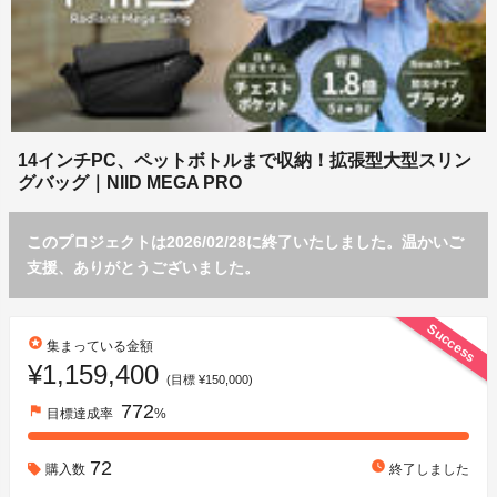
14インチPC、ペットボトルまで収納！拡張型大型スリン
グバッグ｜NIID MEGA PRO
このプロジェクトは2026/02/28に終了いたしました。温かいご
支援、ありがとうございました。
Success
stars
集まっている金額
¥1,159,400
(目標 ¥150,000)
772
flag
目標達成率
%
72
watch_later
購入数
終了しました