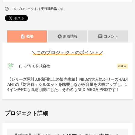
このプロジェクトは
実行確約型
です。
description
stars
chat
概要
新着情報
コメント
＼このプロジェクトのポイント／
イルプリモ株式会社
arrow_downward
詳細
【シリーズ累計3.8億円以上の販売実績】NIIDの大人気シリーズRADI
ANTの「対角線」シルエットを踏襲しながら容量を大幅アップし、1
4インチPCも収納可能にした、その名もNIID MEGA PROです！
プロジェクト詳細