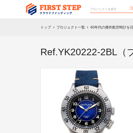
トップ
プロジェクト一覧
40年代の傑作航空時計を
chevron_right
chevron_right
Ref.YK20222-2