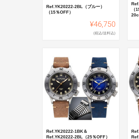
Re
Ref.YK20222-2BL（ブルー）
（1
（15％OFF）
20
¥46,750
(税込/送料込)
Ref.YK20222-1BK＆
Re
Ref.YK20222-2BL（25％OFF）
Re