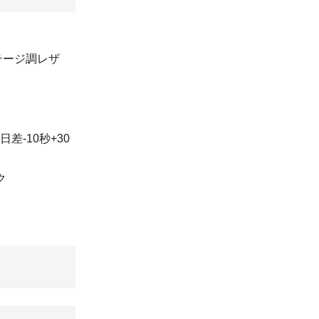
テージ調レザ
日差-10秒+30
ク