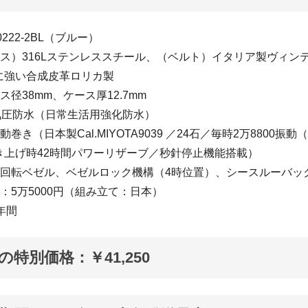
20222-2BL（ブルー）
ース）316Lステンレススチール、（ベルト）イタリア製ヴィン
に強い合成皮革ロリカ製
ス径38mm、ケース厚12.7mm
気圧防水（日常生活用強化防水）
巻き（日本製Cal.MIYOTA9039 ／24石／毎時2万8800振動（
き上げ時42時間パワーリザーブ／秒針停止機能搭載）
向回転ベゼル、ベゼルロック機構（4時位置）、シースルーバッ
：5万5000円（組み立て：日本）
年間
Fの特別価格：￥41,250