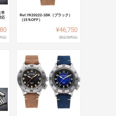
（早
Ref.YK20222-1BK（ブラック）
対応
（15％OFF）
380
¥46,750
料込)
(税込/送料込)