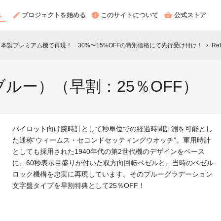
プロジェクトを始める
このサイトについて
公式ストア
日本製プレミアム機で再現！ 30%〜15%OFFの特別価格にて先行受け付け！
Re
chevron_right
BL（ブルー）（早割：25％OFF）
パイロット向け腕時計として秒単位での経過時間計測を可能とし
た通称“ウィームス・セコンドセッティングウオッチ”。軍用時計
としても採用された1940年代の第2世代機のデザインをベース
に、60秒表示目盛りが付いた双方向回転ベゼルと、当時のベゼル
ロック機構を忠実に再現しています。そのブルーグラデーション
文字盤タイプを早割特典として25％OFF！