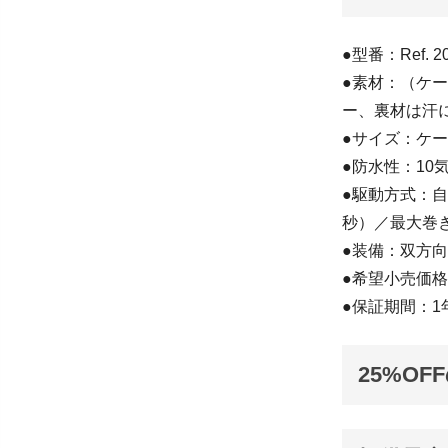
●型番：Ref. 
●素材：（ケ
ー、裏材は汗
●サイズ：ケー
●防水性：10
●駆動方式：自動
秒）／最大巻
●装備：双方
●希望小売価格
●保証期間：1
25%OF