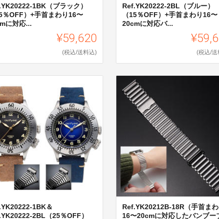
f.YK20222-1BK（ブラック）
Ref.YK20222-2BL（ブルー）
5％OFF）+手首まわり16〜
（15％OFF）+手首まわり16〜
cmに対応...
20cmに対応バ...
¥59,620
¥59,
(税込/送料込)
(税込/送
f.YK20222-1BK＆
Ref.YK20212B-18R（手首ま
f.YK20222-2BL（25％OFF）
16〜20cmに対応したバンブー