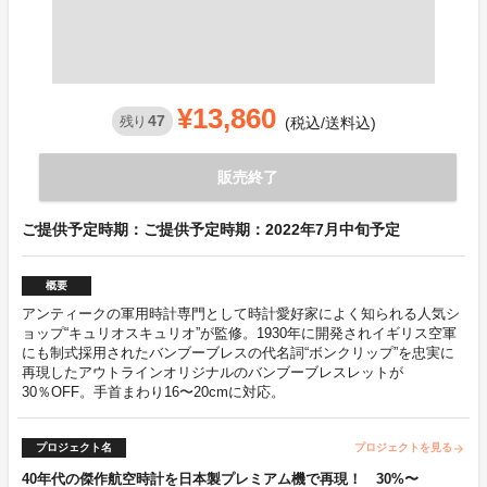
¥13,860
47
残り
(税込/送料込)
販売終了
ご提供予定時期：ご提供予定時期：2022年7月中旬予定
概要
アンティークの軍用時計専門として時計愛好家によく知られる人気シ
ョップ“キュリオスキュリオ”が監修。1930年に開発されイギリス空軍
にも制式採用されたバンブーブレスの代名詞“ボンクリップ”を忠実に
再現したアウトラインオリジナルのバンブーブレスレットが
30％OFF。手首まわり16〜20cmに対応。
プロジェクト名
プロジェクトを見る
arrow_forward
40年代の傑作航空時計を日本製プレミアム機で再現！ 30%〜