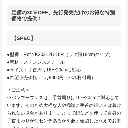
定価の30％OFF、先行発売だけのお得な特別
価格で提供！
【SPEC】
●型番：Ref.YK20212B-18R（ラグ幅18mmタイプ）
●素材：ステンレススチール
●サイズ：手首周り16〜20cmに対応
●希望小売価格：1万9800円（バネ棒付属）
＜ご注意＞
※バンブーブレスは、手首周りは16〜20cmに対応して
います。そのため大柄な人や極端に手首の細い人は着け
られない場合があります。よって紐などを使って自身の
手首まわりが何センチあるかを必ず確認したうえでお申