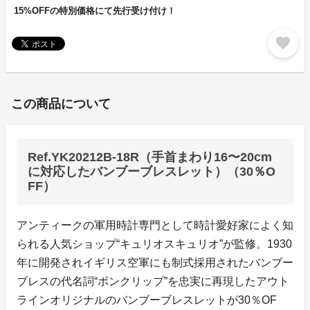
15%OFFの特別価格にて先行受け付け！
favorite
この商品について
Ref.YK20212B-18R（手首まわり16〜20cm
に対応したバンブーブレスレット）（30％O
FF）
アンティークの軍用時計専門として時計愛好家によく知
られる人気ショップ“キュリオスキュリオ”が監修。1930
年に開発されイギリス空軍にも制式採用されたバンブー
ブレスの代名詞“ボンクリップ”を忠実に再現したアウト
ラインオリジナルのバンブーブレスレットが30％OF