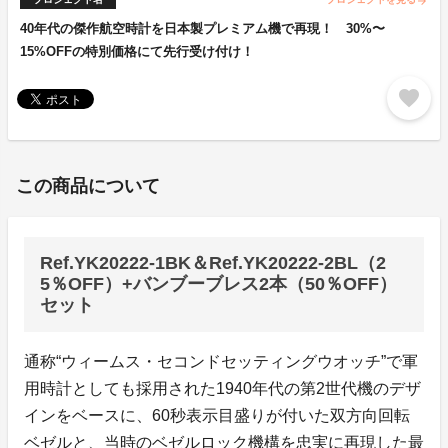
arrow_forward
40年代の傑作航空時計を日本製プレミアム機で再現！ 30%〜
15%OFFの特別価格にて先行受け付け！
favorite
この商品について
Ref.YK20222-1BK＆Ref.YK20222-2BL（2
5％OFF）+バンブーブレス2本（50％OFF）
セット
通称“ウィームス・セコンドセッティングウオッチ”で軍
用時計としても採用された1940年代の第2世代機のデザ
インをベースに、60秒表示目盛りが付いた双方向回転
ベゼルと、当時のベゼルロック機構を忠実に再現した最