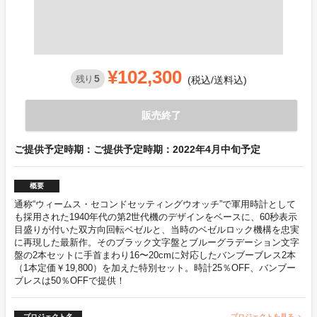
¥102,300
5
残り
(税込/送料込)
販売終了
ご提供予定時期：ご提供予定時期：2022年4月中旬予定
概要
通称“ウィームス・セコンドセッティングウオッチ”で軍用時計として
も採用された1940年代の第2世代機のデザインをベースに、60秒表示
目盛りが付いた双方向回転ベゼルと、当時のベゼルロック機構を忠実
に再現した最新作。そのブラック文字盤とブルーグラデーション文字
盤の2本セットに手首まわり16〜20cmに対応したバンブーブレス2本
（1本定価￥19,800）を加えた特別セット。時計25％OFF、バンブー
ブレスは50％OFFで提供！
プロジェクト名
プロジェクトを見る