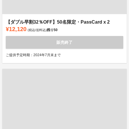
【ダブル早割32％OFF】50名限定・PassCard x 2
¥12,120
残り
50
(税込/送料込)
販売終了
ご提供予定時期：2024年7月末まで