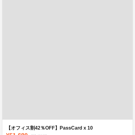
【オフィス割42％OFF】PassCard x 10