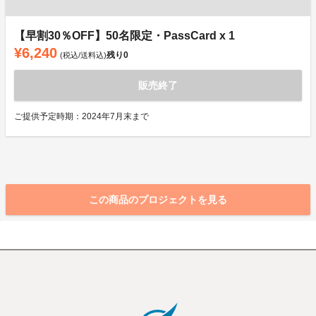
【早割30％OFF】50名限定・PassCard x 1
¥6,240
残り
0
(税込/送料込)
販売終了
ご提供予定時期：2024年7月末まで
この商品のプロジェクトを見る