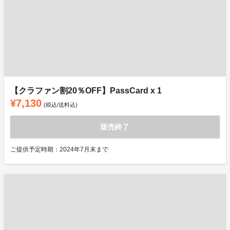
【クラファン割20％OFF】PassCard x 1
¥7,130
(税込/送料込)
販売終了
ご提供予定時期：2024年7月末まで