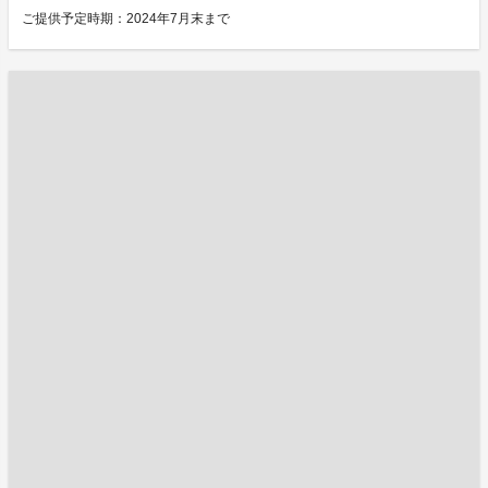
ご提供予定時期：2024年7月末まで