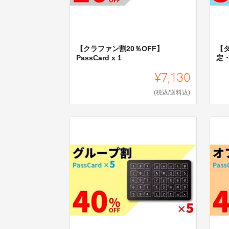
【クラファン割20％OFF】
【ダ
PassCard x 1
定・
¥7,130
(税込/送料込)