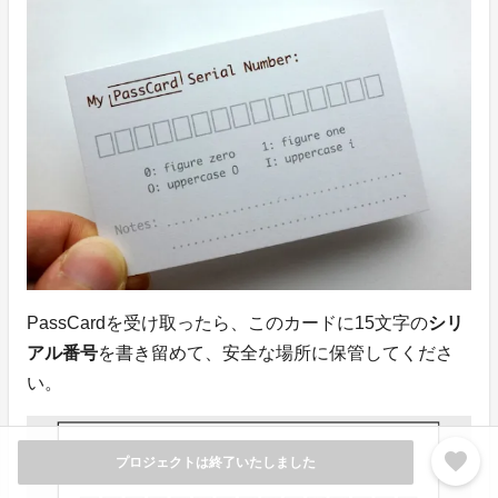
PassCardを受け取ったら、このカードに15文字の
シリ
アル番号
を書き留めて、安全な場所に保管してくださ
い。
favorite
プロジェクトは終了いたしました