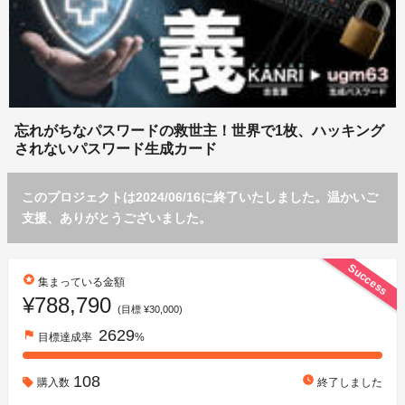
忘れがちなパスワードの救世主！世界で1枚、ハッキング
されないパスワード生成カード
このプロジェクトは2024/06/16に終了いたしました。温かいご
支援、ありがとうございました。
Success
stars
集まっている金額
¥788,790
(目標 ¥30,000)
2629
flag
目標達成率
%
108
watch_later
購入数
終了しました