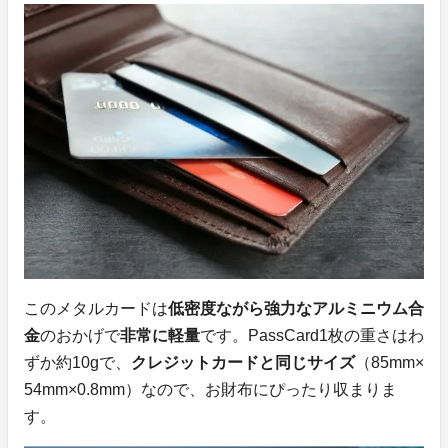
このメタルカードは
低密度ながら強力なアルミニウム合
金
のおかげで
非常に軽量
です。PassCard1枚の重さはわ
ずか約10gで、
クレジットカードと同じサイズ
（85mm×
54mm×0.8mm）なので、お財布にぴったり収まりま
す。