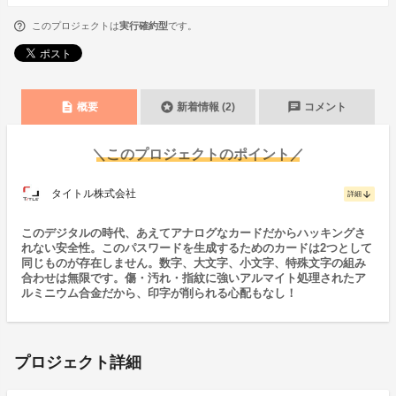
このプロジェクトは
実行確約型
です。
description
stars
chat
概要
新着情報 (2)
コメント
＼このプロジェクトのポイント／
タイトル株式会社
arrow_downward
詳細
このデジタルの時代、あえてアナログなカードだからハッキングさ
れない安全性。このパスワードを生成するためのカードは2つとして
同じものが存在しません。数字、大文字、小文字、特殊文字の組み
合わせは無限です。傷・汚れ・指紋に強いアルマイト処理されたア
ルミニウム合金だから、印字が削られる心配もなし！
プロジェクト詳細