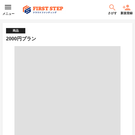
さがす
新規登録
メニュー
商品
2000円プラン