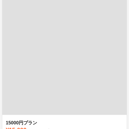
15000円プラン