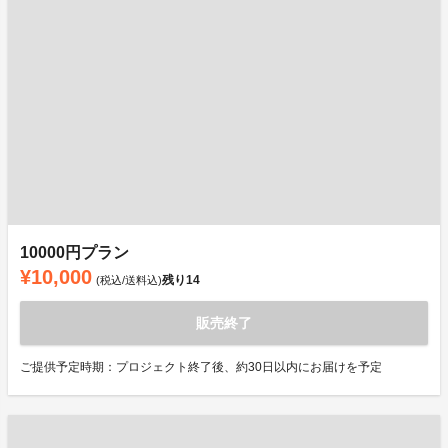
10000円プラン
¥10,000
残り
14
(税込/送料込)
販売終了
ご提供予定時期：プロジェクト終了後、約30日以内にお届けを予定