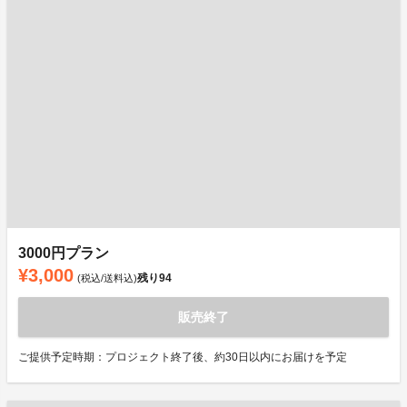
3000円プラン
¥3,000
残り
94
(税込/送料込)
販売終了
ご提供予定時期：プロジェクト終了後、約30日以内にお届けを予定