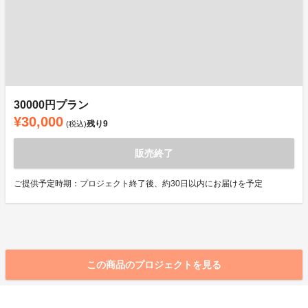
30000円プラン
¥30,000
残り
9
(税込)
販売終了
ご提供予定時期：プロジェクト終了後、約30日以内にお届けを予定
この商品のプロジェクトを見る