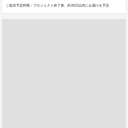
ご提供予定時期：プロジェクト終了後、約30日以内にお届けを予定