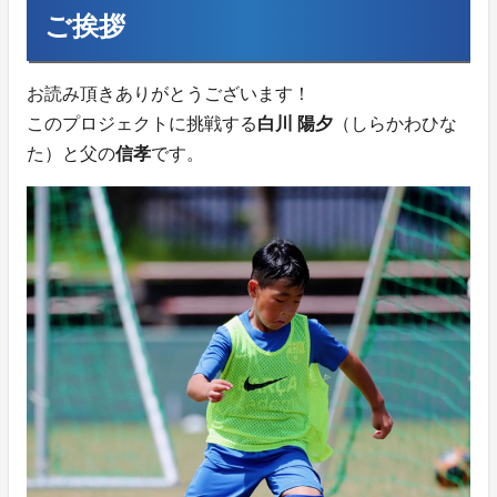
ご挨拶
お読み頂きありがとうございます！
このプロジェクトに挑戦する
白川 陽夕
（しらかわひな
た）と父の
信孝
です。