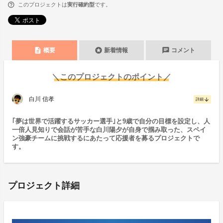
このプロジェクトは
実行確約型
です。
description
stars
chat
概要
新着情報
コメント
＼このプロジェクトのポイント／
白川 信孝
arrow_downward
詳細
｢夢は世界で活躍するサッカー選手｣と9歳で自分の目標を設定し、人
一倍人見知りで会話が苦手な白川陽夕が自身で掴み取った、スペイ
ン強豪チームに挑戦するにあたって応援者を募るプロジェクトで
す。
プロジェクト詳細