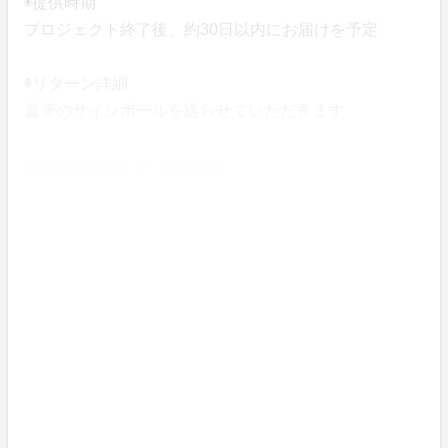
◉提供時期
プロジェクト終了後、約30日以内にお届けを予定
◉リターン詳細
直筆のサインボールを送らせていただきます
30000円プラン
◉限定数