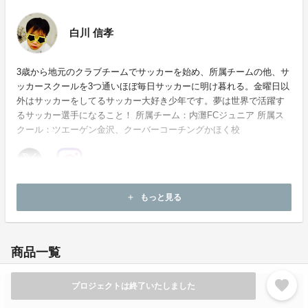
白川 信孝
3歳から地元のクラブチームでサッカーを始め、所属チームの他、サ
ッカースクールを3つ通いほぼ毎日サッカーに明け暮れる。金曜日以
外はサッカーをしてるサッカー大好き少年です。夢は世界で活躍す
るサッカー選手になること！ 所属チーム：内灘FCジュニア 所属ス
クール：ツエーゲン金沢、クーバーコーチングかほく校
ホームページ：
https://m.youtube.com/channel/UCxnzpFlCvjlPPylqCBEMbTA
もっと見る
add
お問い合わせ：
nontaka79@gmail.com
商品一覧
favorite
プロジェクトは終了いたしました