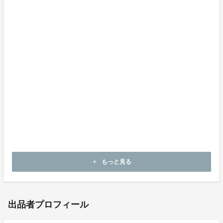
10
◉価格 （送料と消費税も含みます）
30000円
◉提供時期
プロジェクト終了後、約30日以内にお届けを予定
◉リターン詳細
ひなたが現在まで成長できた日々の練習動画をメールア
ドレス宛に順次お送りいたします
もっと見る
add
出品者プロフィール