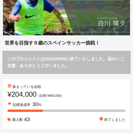
世界を目指す９歳のスペインサッカー挑戦！
このプロジェクトは2023/09/30に終了いたしました。温かいご
支援、ありがとうございました。
stars
集まっている金額
¥204,000
(目標 ¥660,000)
30
flag
目標達成率
%
43
watch_later
購入数
終了しました