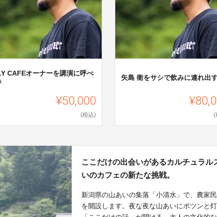
LY CAFEオーナーを講演に呼べ
矢島 衛をサシで飲みに連れ出
券
¥50,000
¥80,
(税込)
ここだけの出会いがあるカルチュラルス
いのカフェの新たな挑戦。
新潟県の山あいの集落「小清水」で、農家
を開設します。夜な夜な山あいにポツンと
「ここだけの話」が聞ける。大人の文化的