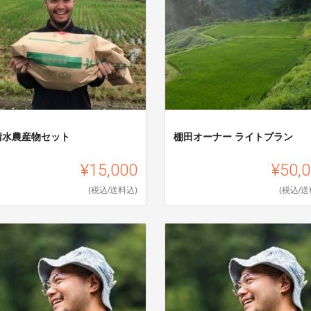
清水農産物セット
棚田オーナー ライトプラン
¥15,000
¥50,
(税込/送料込)
(税込/送