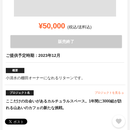
¥50,000
(税込/送料込)
販売終了
ご提供予定時期：2023年12月
概要
小清水の棚田オーナーになれるリターンです。
プロジェクト名
プロジェクトを見る
arrow_forward
ここだけの出会いがあるカルチュラルスペース。1年間に3000組が訪
れる山あいのカフェの新たな挑戦。
favorite