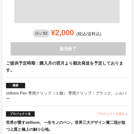
¥2,000
92
残り
(税込/送料込)
販売終了
ご提供予定時期：購入月の翌月より順次発送を予定しておりま
す。
概要
stilform Pen 専用クリップ（１個） 専用クリップ：ブラック、シルバ
ー
プロジェクト名
プロジェクトを見る
arrow_forward
世界が愛すstilform、一生モノのペン。世界三大デザイン賞二冠が放
つ上質と極上の触り心地。