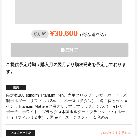
¥30,600
89
残り
(税込/送料込)
販売終了
ご提供予定時期：購入月の翌月より順次発送を予定しておりま
す。
概要
限定数100 stilform Titanium Pen、専用クリップ、レザーポーチ、木
製ホルダー、リフィル（2本）、ベース（チタン） 各１個セット ●
ペン：Titanium Matte ●専用クリップ：ブラック、シルバー ●レザー
ポーチ：ホワイト、ブラック ●木製ホルダー：ブラック、ウォルナッ
ト ●リフィル（２本）：黒 ●ベース（チタン）：１色のみ
プロジェクト名
プロジェクトを見る
arrow_forward