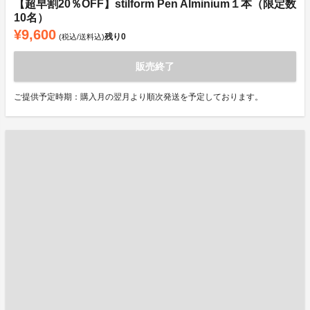
【超早割20％OFF】stilform Pen Alminium１本（限定数
10名）
¥9,600
残り
0
(税込/送料込)
販売終了
ご提供予定時期：購入月の翌月より順次発送を予定しております。