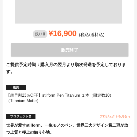
¥16,900
0
残り
(税込/送料込)
販売終了
ご提供予定時期：購入月の翌月より順次発送を予定しておりま
す。
概要
【超早割23％OFF】stilform Pen Titanium １本（限定数10）
（Titanium Matte）
プロジェクト名
プロジェクトを見る
arrow_forward
世界が愛すstilform、一生モノのペン。世界三大デザイン賞二冠が放
つ上質と極上の触り心地。