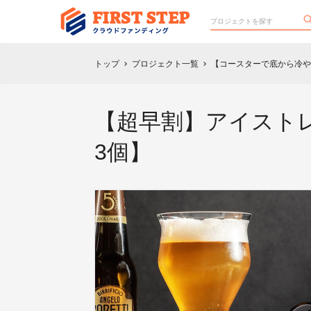
トップ
プロジェクト一覧
【コースターで底から冷や
chevron_right
chevron_right
【超早割】アイスト
3個】