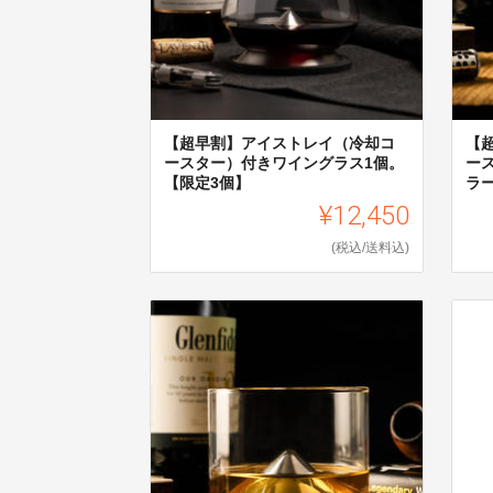
【超早割】アイストレイ（冷却コ
【
ースター）付きワイングラス1個。
ー
【限定3個】
ラ
¥12,450
(税込/送料込)