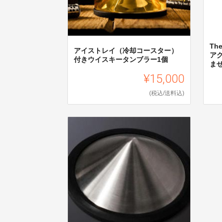
Th
アイストレイ（冷却コースター）
ア
付きウイスキータンブラー1個
ま
¥15,000
(税込/送料込)