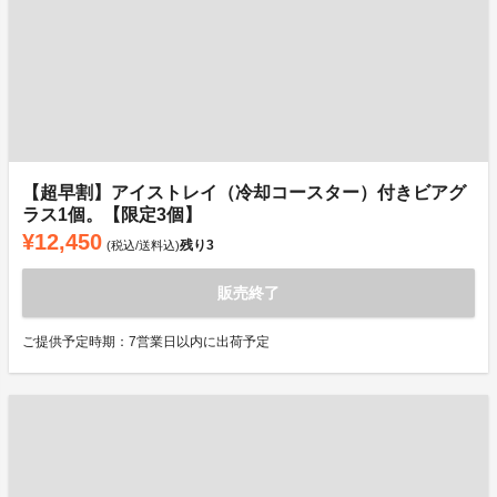
【超早割】アイストレイ（冷却コースター）付きビアグ
ラス1個。【限定3個】
¥12,450
残り
3
(税込/送料込)
販売終了
ご提供予定時期：7営業日以内に出荷予定