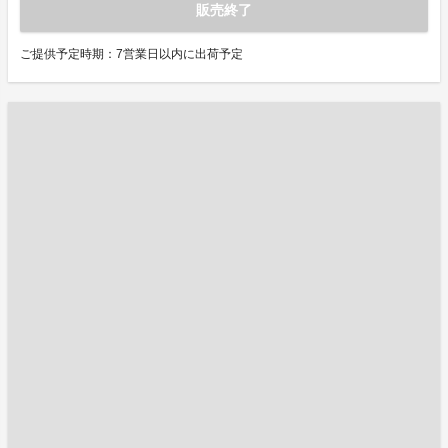
販売終了
ご提供予定時期：7営業日以内に出荷予定