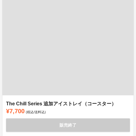
The Chill Series 追加アイストレイ（コースター）
¥7,700
(税込/送料込)
販売終了