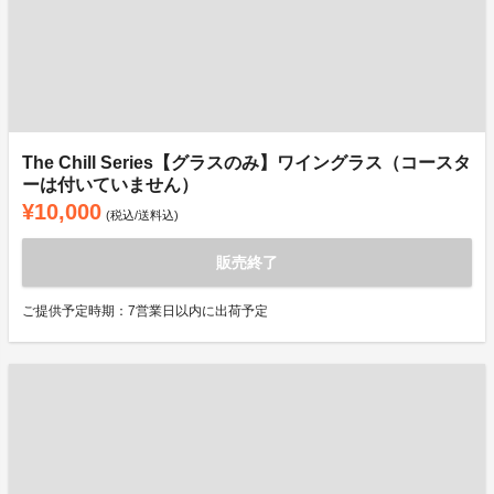
The Chill Series【グラスのみ】ワイングラス（コースタ
ーは付いていません）
¥10,000
(税込/送料込)
販売終了
ご提供予定時期：7営業日以内に出荷予定