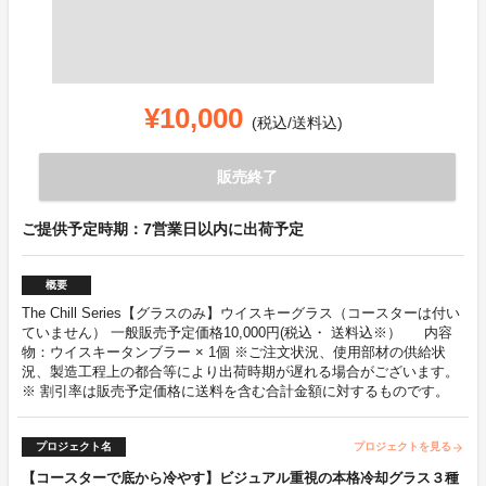
¥10,000
(税込/送料込)
販売終了
ご提供予定時期：7営業日以内に出荷予定
概要
The Chill Series【グラスのみ】ウイスキーグラス（コースターは付い
ていません） 一般販売予定価格10,000円(税込・ 送料込※） 内容
物：ウイスキータンブラー × 1個 ※ご注文状況、使用部材の供給状
況、製造工程上の都合等により出荷時期が遅れる場合がございます。
※ 割引率は販売予定価格に送料を含む合計金額に対するものです。
プロジェクト名
プロジェクトを見る
arrow_forward
【コースターで底から冷やす】ビジュアル重視の本格冷却グラス３種