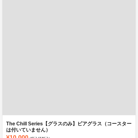
The Chill Series【グラスのみ】ビアグラス（コースター
は付いていません）
¥10,000