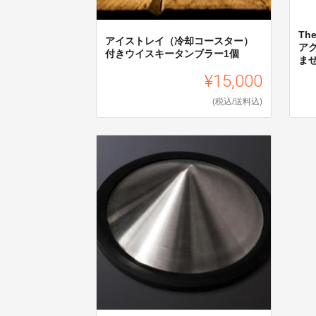
Th
アイストレイ（冷却コースター）
ア
付きウイスキータンブラー1個
ま
¥15,000
(税込/送料込)