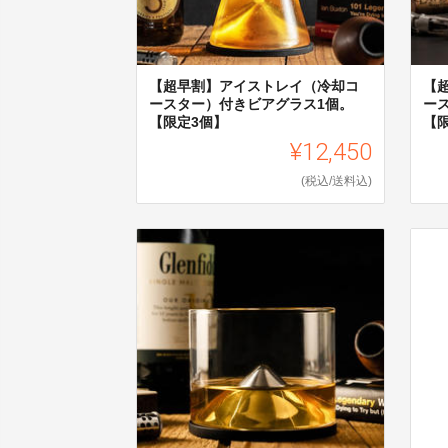
【超早割】アイストレイ（冷却コ
【
ースター）付きビアグラス1個。
ー
【限定3個】
【
¥12,450
(税込/送料込)