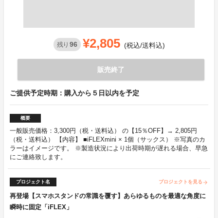
¥2,805
96
残り
(税込/送料込)
販売終了
ご提供予定時期：購入から５日以内を予定
概要
一般販売価格：3,300円（税・送料込） の【15％OFF】→ 2,805円
（税・送料込） 【内容】 ■iFLEXmini × 1個（サックス） ※写真のカ
ラーはイメージです。 ※製造状況により出荷時期が遅れる場合、早急
にご連絡致します。
プロジェクト名
プロジェクトを見る
arrow_forward
再登場【スマホスタンドの常識を覆す】あらゆるものを最適な角度に
瞬時に固定「iFLEX」