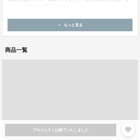
非、様々な使い方を教えて下さい。
ホームページ：
https://three-win.net/
もっと見る
add
お問い合わせ：
info@three-win.net
商品一覧
favorite
プロジェクトは終了いたしました