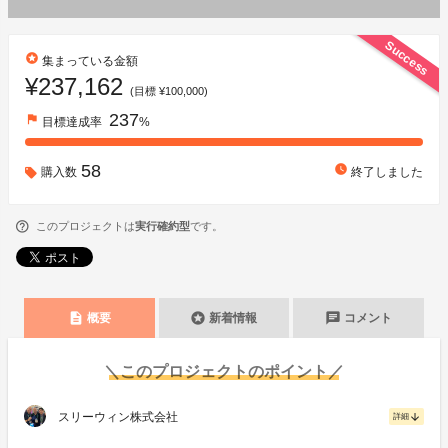
Success
stars
集まっている金額
¥237,162
(目標 ¥100,000)
237
flag
目標達成率
%
58
watch_later
購入数
終了しました
このプロジェクトは
実行確約型
です。
description
stars
chat
概要
新着情報
コメント
＼このプロジェクトのポイント／
スリーウィン株式会社
arrow_downward
詳細