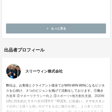
・不良品以外の返品・交換は一切お受けできません。注
文時には、よくご確認のうえ、ご購入をお願い致しま
す。
もっと見る
add
出品者プロフィール
スリーウィン株式会社
弊社は、お客様とクライアント様全てがWIN-WIN-WINになるビジネ
スを心掛け、３つのビジョンを掲げて活動をしております。①働き
方改革 ②マネーリテラシー向上 ③スポーツ×地方創生支援。2020年
1月に行われたラスベガスCESで『iFLEX』に出会い、スマホスタン
ド以外にも様々な使い方ができる点に魅力を感じ、より多くの方に
商品をお届けしたく、起案いたしました。使い方はあなた次第！是