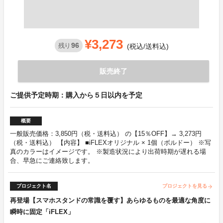
¥3,273
96
残り
(税込/送料込)
販売終了
ご提供予定時期：購入から５日以内を予定
概要
一般販売価格：3,850円（税・送料込） の【15％OFF】→ 3,273円
（税・送料込） 【内容】 ■iFLEXオリジナル × 1個（ボルドー） ※写
真のカラーはイメージです。 ※製造状況により出荷時期が遅れる場
合、早急にご連絡致します。
プロジェクト名
プロジェクトを見る
arrow_forward
再登場【スマホスタンドの常識を覆す】あらゆるものを最適な角度に
瞬時に固定「iFLEX」