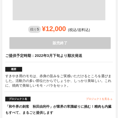
¥12,000
5
残り
(税込/送料込)
販売終了
ご提供予定時期：2022年3月下旬より順次発送
概要
すきやき用のモモは、赤身の旨みをご実感いただけるところを選びま
した。活動力の多い部位だからでしょうか、しっかり美味しい。これ
に、焼肉で美味しいモモ・バラをセット。
プロジェクト名
プロジェクトを見る
arrow_forward
「和牛界の刺客 秋田由利牛」が業界の常識破りに挑む！精肉も内臓
もすべて、まるごと提供します