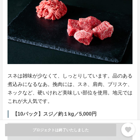
スネは雑味が少なくて、しっとりしています。品のある
煮込みになるなあ。挽肉には、スネ、肩肉、ブリスケ、
ネックなど、硬いけれど美味しい部位を使用。地元では
これが大人気です。
【10パック】スジ／約１kg／5,000円
favorite
プロジェクトは終了いたしました