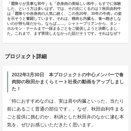
「霜降りが見事な和牛」も「赤身肉の美味しい和牛」もすでに体験
した、という方は多いはず。では、その次にくるのは？秋田由利牛
は「霜降りや赤身肉の人気に続く、この先20年、30年の牛肉」の姿
を示そうと奮闘しています。それは、精肉も内臓も、食べ飽きしな
いのが持ち味だから。ならば……。シャトーブリアンから、タン・
ホルモン・テールまで一頭まるごとをご提供しようと決断しまし
た。これまで、まず実現しえなかった話だそうです。それはなぜ？
プロジェクト詳細
2022年3月30日 本プロジェクトの中心メンバーで食
肉卸の秋田かまくらミート社長の動画をアップしまし
た！
「特におすすめなのは、実は肩や内臓といった、当たり
前にあるごく普通の部位です」。なぜ、秋田由利牛まる
ごと提供に挑むのか、朴訥とした秋田弁のなかに滲む本
気を、ぜひお感じいただきたく思います。