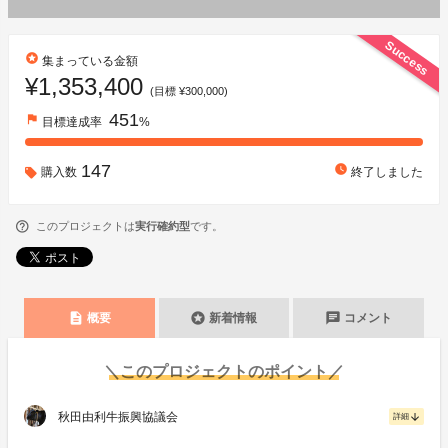
Success
stars
集まっている金額
¥1,353,400
(目標 ¥300,000)
451
flag
目標達成率
%
147
watch_later
購入数
終了しました
このプロジェクトは
実行確約型
です。
description
stars
chat
概要
新着情報
コメント
＼このプロジェクトのポイント／
秋田由利牛振興協議会
arrow_downward
詳細