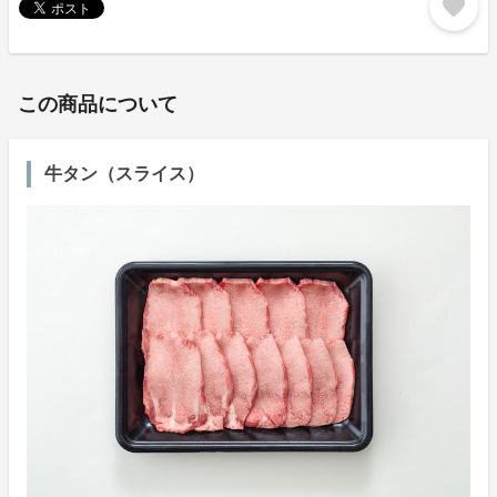
favorite
この商品について
牛タン（スライス）