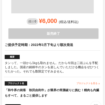
¥6,000
0
残り
(税込/送料込)
販売終了
ご提供予定時期：2022年3月下旬より順次発送
概要
タンって、一頭から1kgも取れません。だから今回は二頭ぶんを手配
しました。国産の銘柄牛のタンを楽しんでいただける機会をぜひつく
りたかった。それでも数限定ですみません。
プロジェクト名
プロジェクトを見る
arrow_forward
「和牛界の刺客 秋田由利牛」が業界の常識破りに挑む！精肉も内臓
もすべて、まるごと提供します