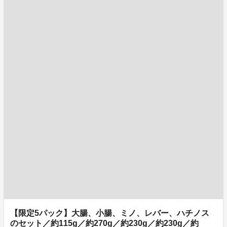
【限定5パック】大腸、小腸、ミノ、レバー、ハチノス
のセット／約115g／約270g／約230g／約230g／約