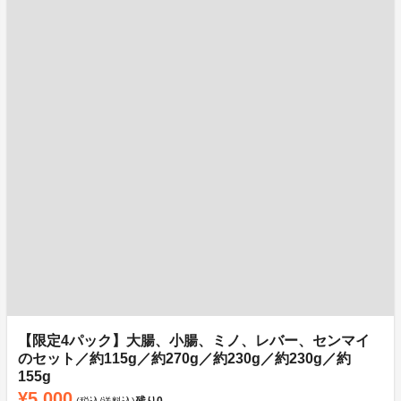
【限定4パック】大腸、小腸、ミノ、レバー、センマイ
のセット／約115g／約270g／約230g／約230g／約
155g
¥5,000
残り
0
(税込/送料込)