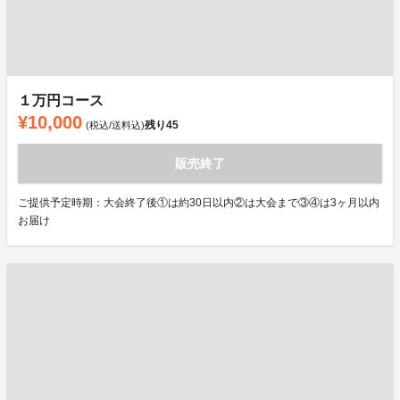
１万円コース
¥10,000
残り
45
(税込/送料込)
販売終了
ご提供予定時期：大会終了後①は約30日以内②は大会まで③④は3ヶ月以内
お届け