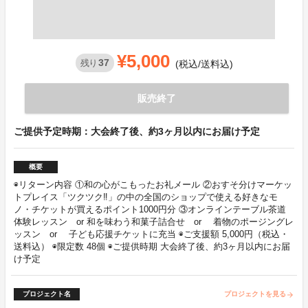
¥5,000
37
残り
(税込/送料込)
販売終了
ご提供予定時期：大会終了後、約3ヶ月以内にお届け予定
概要
◉リターン内容 ①和の心がこもったお礼メール ②おすそ分けマーケッ
トプレイス「ツクツク‼」の中の全国のショップで使える好きなモ
ノ・チケットが買えるポイント1000円分 ③オンラインテーブル茶道
体験レッスン or 和を味わう和菓子詰合せ or 着物のポージングレ
ッスン or 子ども応援チケットに充当 ◉ご支援額 5,000円（税込・
送料込） ◉限定数 48個 ◉ご提供時期 大会終了後、約3ヶ月以内にお届
け予定
プロジェクト名
プロジェクトを見る
arrow_forward