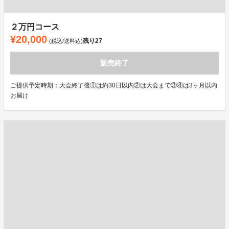
２万円コース
¥20,000
残り
27
(税込/送料込)
販売終了
ご提供予定時期：大会終了後①は約30日以内②は大会まで③④は3ヶ月以内
お届け