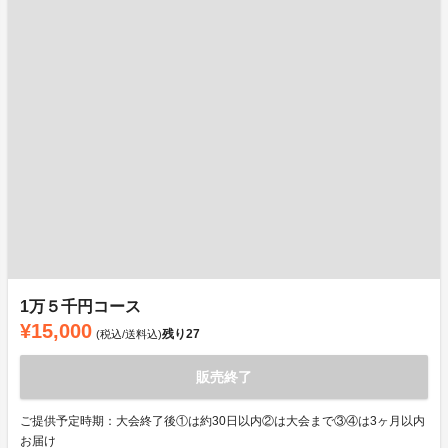
1万５千円コース
¥15,000
残り
27
(税込/送料込)
販売終了
ご提供予定時期：大会終了後①は約30日以内②は大会まで③④は3ヶ月以内
お届け