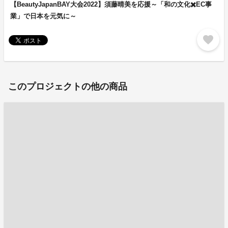
【BeautyJapanBAY大会2022】須藤晴美を応援～「和の文化✖️EC事
業」で日本を元気に～
favorite
このプロジェクトの他の商品