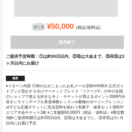
¥50,000
3
残り
(税込/送料込)
販売終了
ご提供予定時期：①は約30日以内、②⑥は大会まで、③④⑤は3
ヶ月以内にお届け
概要
◉リターン内容 ①和の心がこもったお礼メール②BAYAREA 公式ガイ
ドブック③おすそ分けマーケットプレイス「ツクツク‼」の中の全国
のショップで使える好きなモノ・チケットが買えるポイント2000円分
④オンラインテーブル茶道体験レッスンor着物のポージングレッスン
or子ども応援チケットに充当⑤和を味わう和菓子・抹茶セット⑥BAY
エリア大会チケット2枚 ◉ご支援額50,000円（税込・送料込）◉限定数
3個◉ご提供時期①は約30日以内、②⑥は大会までに、③④⑤は3ヶ月
以内にお届け予定