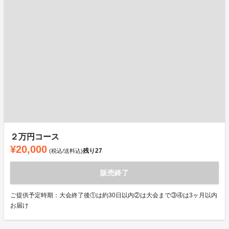
２万円コース
¥20,000
残り
27
(税込/送料込)
販売終了
ご提供予定時期：大会終了後①は約30日以内②は大会まで③④は3ヶ月以内
お届け