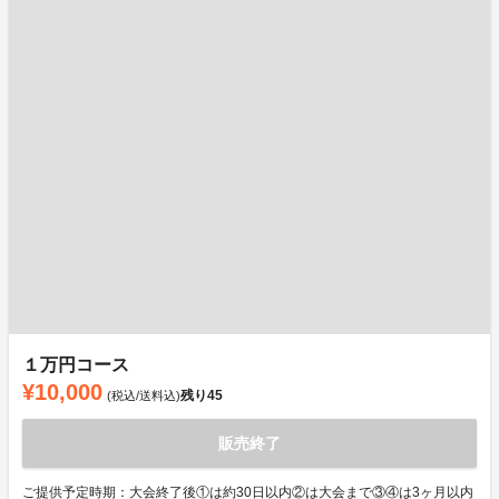
１万円コース
¥10,000
残り
45
(税込/送料込)
販売終了
ご提供予定時期：大会終了後①は約30日以内②は大会まで③④は3ヶ月以内