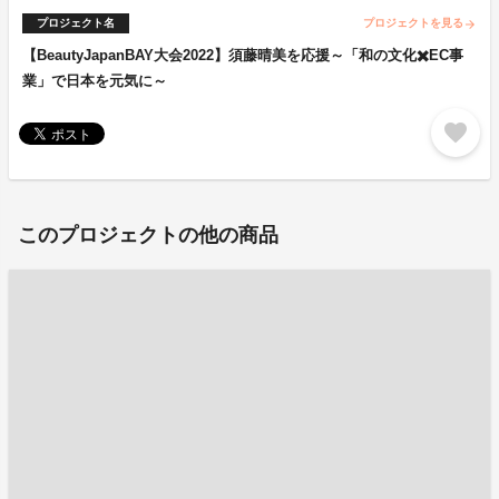
プロジェクト名
プロジェクトを見る
arrow_forward
【BeautyJapanBAY大会2022】須藤晴美を応援～「和の文化✖️EC事
業」で日本を元気に～
favorite
このプロジェクトの他の商品