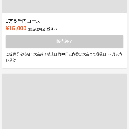
1万５千円コース
¥15,000
残り
27
(税込/送料込)
販売終了
ご提供予定時期：大会終了後①は約30日以内②は大会まで③④は3ヶ月以内
お届け