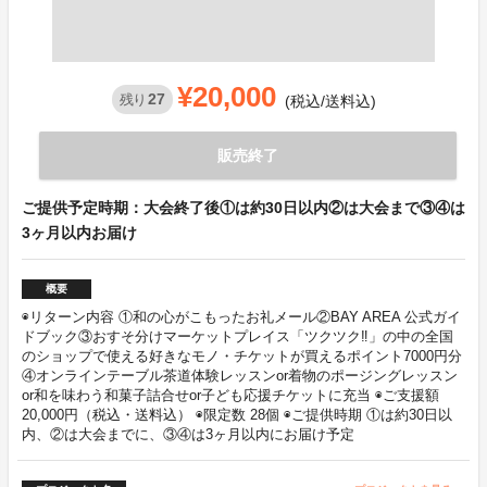
¥20,000
27
残り
(税込/送料込)
販売終了
ご提供予定時期：大会終了後①は約30日以内②は大会まで③④は
3ヶ月以内お届け
概要
◉リターン内容 ①和の心がこもったお礼メール②BAY AREA 公式ガイ
ドブック③おすそ分けマーケットプレイス「ツクツク‼」の中の全国
のショップで使える好きなモノ・チケットが買えるポイント7000円分
④オンラインテーブル茶道体験レッスンor着物のポージングレッスン
or和を味わう和菓子詰合せor子ども応援チケットに充当 ◉ご支援額
20,000円（税込・送料込） ◉限定数 28個 ◉ご提供時期 ①は約30日以
内、②は大会までに、③④は3ヶ月以内にお届け予定