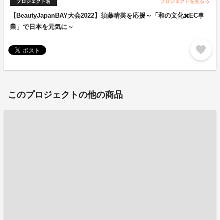
プロジェクト名
プロジェクトを見る
arrow_forward
【BeautyJapanBAY大会2022】須藤晴美を応援～「和の文化✖️EC事
業」で日本を元気に～
favorite
このプロジェクトの他の商品