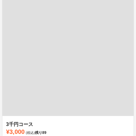
3千円コース
¥3,000
残り
89
(税込)