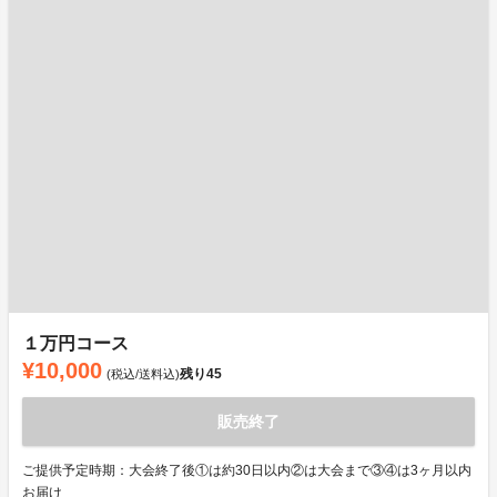
１万円コース
¥10,000
残り
45
(税込/送料込)
販売終了
ご提供予定時期：大会終了後①は約30日以内②は大会まで③④は3ヶ月以内
お届け