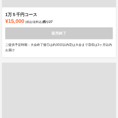
1万５千円コース
¥15,000
残り
27
(税込/送料込)
販売終了
ご提供予定時期：大会終了後①は約30日以内②は大会まで③④は3ヶ月以内
お届け