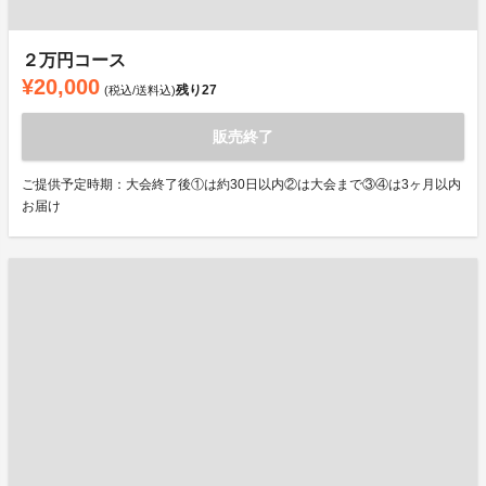
２万円コース
¥20,000
残り
27
(税込/送料込)
販売終了
ご提供予定時期：大会終了後①は約30日以内②は大会まで③④は3ヶ月以内
お届け