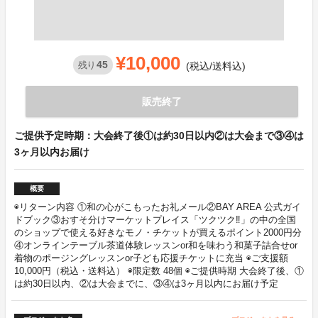
¥10,000
45
残り
(税込/送料込)
販売終了
ご提供予定時期：大会終了後①は約30日以内②は大会まで③④は
3ヶ月以内お届け
概要
◉リターン内容 ①和の心がこもったお礼メール②BAY AREA 公式ガイ
ドブック③おすそ分けマーケットプレイス「ツクツク‼」の中の全国
のショップで使える好きなモノ・チケットが買えるポイント2000円分
④オンラインテーブル茶道体験レッスンor和を味わう和菓子詰合せor
着物のポージングレッスンor子ども応援チケットに充当 ◉ご支援額
10,000円（税込・送料込） ◉限定数 48個 ◉ご提供時期 大会終了後、①
は約30日以内、②は大会までに、③④は3ヶ月以内にお届け予定