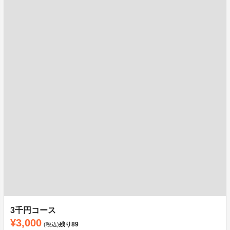
3千円コース
¥3,000
残り
89
(税込)