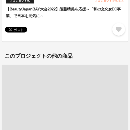
プロジェクト名
プロジェクトを見る
arrow_forward
【BeautyJapanBAY大会2022】須藤晴美を応援～「和の文化✖️EC事
業」で日本を元気に～
favorite
このプロジェクトの他の商品