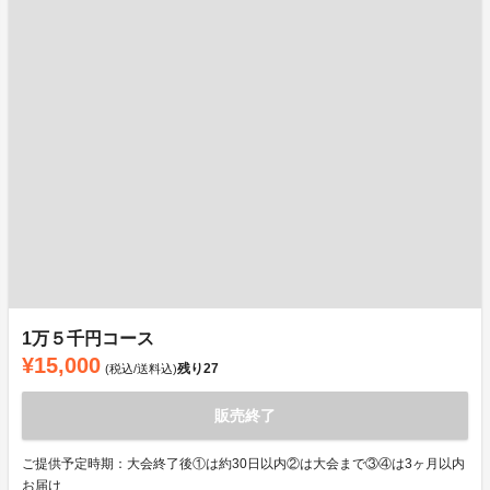
1万５千円コース
¥15,000
残り
27
(税込/送料込)
販売終了
ご提供予定時期：大会終了後①は約30日以内②は大会まで③④は3ヶ月以内
お届け