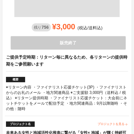
¥3,000
756
残り
(税込/送料込)
販売終了
ご提供予定時期：リターン毎に異なるため、各リターンの提供時
期をご参照願います
概要
◉リターン内容 ・ファイナリスト応援チケット(3P) ・ファイナリスト
からのお礼のメール ・地方関連商品 ◉ご支援額 3,000円（送料込 / 税
込） ◉リターン提供時期 ・ファイナリスト応援チケット：大会前にネ
ットチケットをメールで配信予定 ・地方関連商品：9月以降随時 ・そ
の他：随時
プロジェクト名
プロジェクトを見る
arrow_forward
未来ある女性と地域活性化推進に繋がる「女性× 地域」が輝く持続可