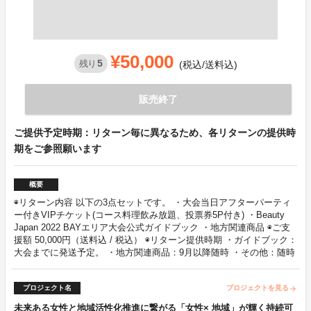
¥50,000
5
残り
(税込/送料込)
販売終了
ご提供予定時期：リターン毎に異なるため、各リターンの提供時
期をご参照願います
概要
◉リターン内容 以下の3点セットです。 ・大会当日アフターパーティ
ー付きVIPチケット(コース料理飲み放題、投票券5P付き) ・Beauty
Japan 2022 BAYエリア大会公式ガイドブック ・地方関連商品 ◉ご支
援額 50,000円（送料込 / 税込） ◉リターン提供時期 ・ガイドブック：
大会までに発送予定。 ・地方関連商品：9月以降随時 ・その他：随時
プロジェクト名
プロジェクトを見る
arrow_forward
未来ある女性と地域活性化推進に繋がる「女性× 地域」が輝く持続可