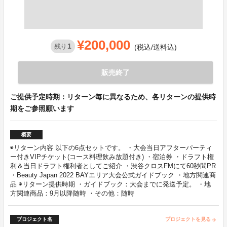
¥200,000
1
残り
(税込/送料込)
販売終了
ご提供予定時期：リターン毎に異なるため、各リターンの提供時
期をご参照願います
概要
◉リターン内容 以下の6点セットです。 ・大会当日アフターパーティ
ー付きVIPチケット(コース料理飲み放題付き) ・宿泊券 ・ドラフト権
利＆当日ドラフト権利者としてご紹介 ・渋谷クロスFMにて60秒間PR
・Beauty Japan 2022 BAYエリア大会公式ガイドブック ・地方関連商
品 ◉リターン提供時期 ・ガイドブック：大会までに発送予定。 ・地
方関連商品：9月以降随時 ・その他：随時
プロジェクト名
プロジェクトを見る
arrow_forward