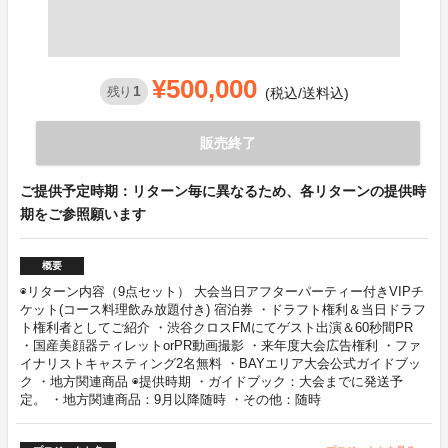
¥500,000
1
残り
(税込/送料込)
販売終了
ご提供予定時期：リターン毎に異なるため、各リターンの提供時
期をご参照願います
概要
◉リターン内容（9点セット） 大会当日アフターパーティー付きVIPチ
ケット(コース料理飲み放題付き) 宿泊券 ・ドラフト権利＆当日ドラフ
ト権利者としてご紹介 ・渋谷クロスFMにてゲスト出演＆60秒間PR
・国産美顔器ティレットorPR動画撮影 ・来年度大会広告権利 ・ファ
イナリストキャスティング2名無料 ・BAYエリア大会公式ガイドブッ
ク ・地方関連商品 ◉提供時期 ・ガイドブック：大会までに発送予
定。 ・地方関連商品：9月以降随時 ・その他：随時