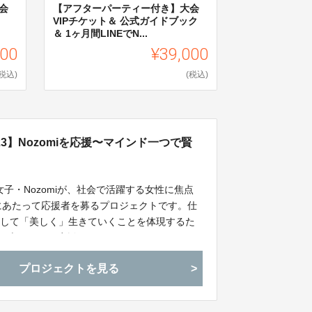
会
【アフターパーティー付き】大会
VIPチケット＆ 公式ガイドブック
＆ 1ヶ月間LINEでN...
000
¥39,000
(税込)
(税込)
2023】Nozomiを応援〜マインド一つで賢
女子・Nozomiが、社会で活躍する女性に焦点
戦するにあたって応援者を募るプロジェクトです。仕
そして「美しく」生きていくことを体現するた
の舞台に立ちます！応援していただくことでNozomi
ウドファンディングです！
プロジェクトを見る