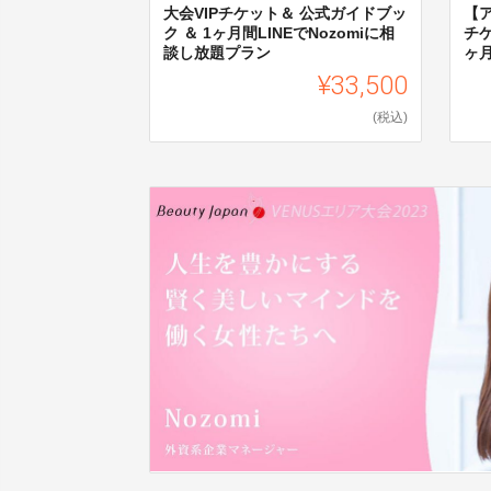
大会VIPチケット＆ 公式ガイドブッ
【
ク ＆ 1ヶ月間LINEでNozomiに相
チケ
談し放題プラン
ヶ月
¥33,500
(税込)