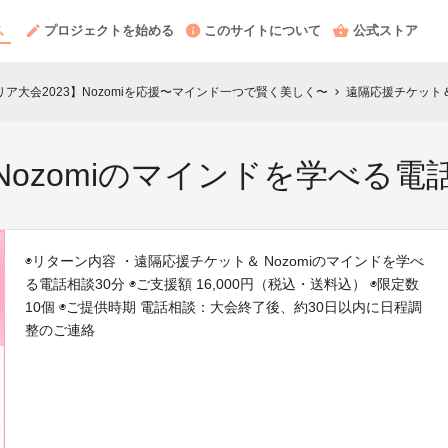
プロジェクトを始める
このサイトについて
公式ストア
USエリア大会2023】Nozomiを応援〜マインド一つで賢く美しく〜
遠隔応援チケット＆
chevron_right
ozomiのマインドを学べる電
◉リターン内容 ・遠隔応援チケット＆ Nozomiのマインドを学べ
る電話相談30分 ◉ご支援額 16,000円（税込・送料込） ◉限定数
10個 ◉ご提供時期 電話相談：大会終了後、約30日以内に日程調
整のご連絡