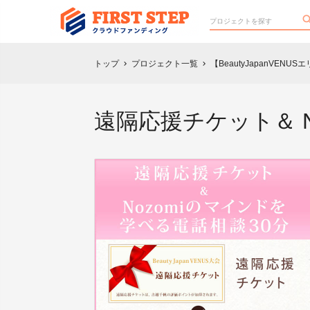
トップ
プロジェクト一覧
【BeautyJapanVEN
chevron_right
chevron_right
遠隔応援チケット＆ N