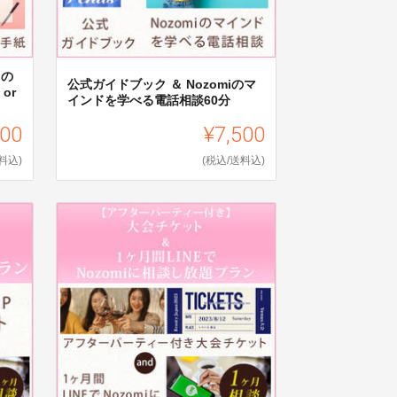
iの
公式ガイドブック ＆ Nozomiのマ
or
インドを学べる電話相談60分
000
¥7,500
料込)
(税込/送料込)