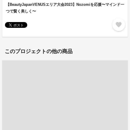
【BeautyJapanVENUSエリア大会2023】Nozomiを応援〜マインド一
つで賢く美しく〜
favorite
このプロジェクトの他の商品