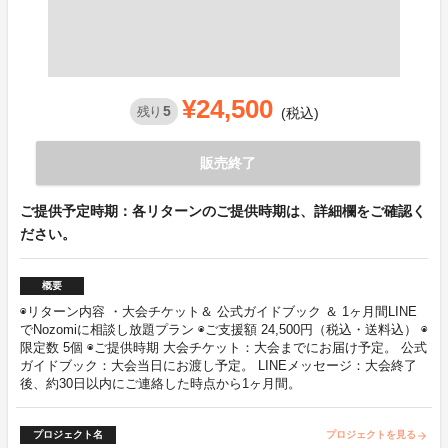
¥24,500
5
残り
(税込)
販売終了
ご提供予定時期：各リターンのご提供時期は、詳細欄をご確認く
ださい。
概要
◉リターン内容 ・大会チケット＆ 公式ガイドブック ＆ 1ヶ月間LINE
でNozomiに相談し放題プラン ◉ご支援額 24,500円（税込・送料込） ◉
限定数 5個 ◉ご提供時期 大会チケット：大会までにお届け予定。 公式
ガイドブック：大会当日にお渡し予定。 LINEメッセージ：大会終了
後、約30日以内にご連絡した時点から1ヶ月間。
プロジェクト名
プロジェクトを見る
arrow_forward