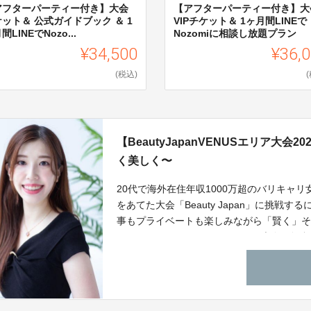
アフターパーティー付き】大会
【アフターパーティー付き】大
ット＆ 公式ガイドブック ＆ 1
VIPチケット＆ 1ヶ月間LINEで
間LINEでNozo...
Nozomiに相談し放題プラン
¥34,500
¥36,
(税込)
【BeautyJapanVENUSエリア大会
く美しく〜
20代で海外在住年収1000万超のバリキャリ
をあてた大会「Beauty Japan」に挑
事もプライベートも楽しみながら「賢く」
め、Beauty Japan VENUSエリア大会
のマインドを個別に学べる自己成長型クラ