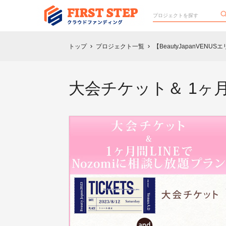
トップ
プロジェクト一覧
【BeautyJapanVEN
chevron_right
chevron_right
大会チケット＆ 1ヶ月