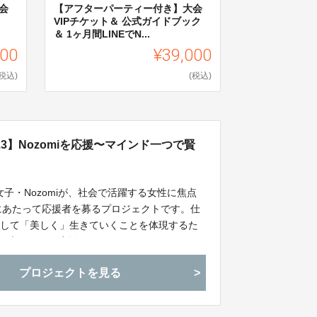
会
【アフターパーティー付き】大会
VIPチケット＆ 公式ガイドブック
＆ 1ヶ月間LINEでN...
000
¥39,000
(税込)
(税込)
2023】Nozomiを応援〜マインド一つで賢
女子・Nozomiが、社会で活躍する女性に焦点
戦するにあたって応援者を募るプロジェクトです。仕
そして「美しく」生きていくことを体現するた
の舞台に立ちます！応援していただくことでNozomi
ウドファンディングです！
プロジェクトを見る