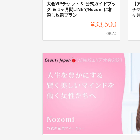
大会VIPチケット＆ 公式ガイドブッ
【
ク ＆ 1ヶ月間LINEでNozomiに相
チケ
談し放題プラン
ヶ月
¥33,500
(税込)