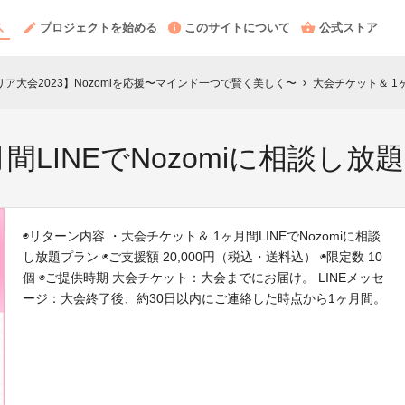
プロジェクトを始める
このサイトについて
公式ストア
USエリア大会2023】Nozomiを応援〜マインド一つで賢く美しく〜
大会チケット＆ 1ヶ
chevron_right
間LINEでNozomiに相談し放
◉リターン内容 ・大会チケット＆ 1ヶ月間LINEでNozomiに相談
し放題プラン ◉ご支援額 20,000円（税込・送料込） ◉限定数 10
個 ◉ご提供時期 大会チケット：大会までにお届け。 LINEメッセ
ージ：大会終了後、約30日以内にご連絡した時点から1ヶ月間。