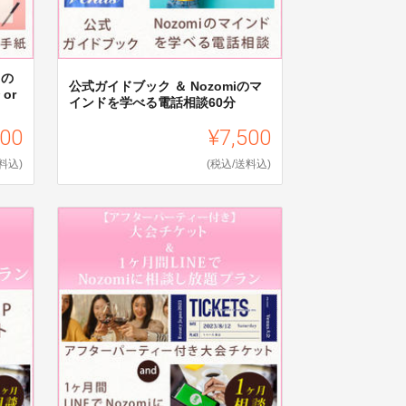
iの
公式ガイドブック ＆ Nozomiのマ
or
インドを学べる電話相談60分
000
¥7,500
料込)
(税込/送料込)